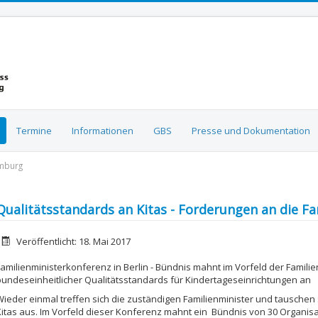
Termine
Informationen
GBS
Presse und Dokumentation
amburg
Qualitätsstandards an Kitas - Forderungen an die F
etails
Veröffentlicht: 18. Mai 2017
Familienministerkonferenz in Berlin - Bündnis mahnt im Vorfeld der Famil
bundeseinheitlicher Qualitätsstandards für Kindertageseinrichtungen an
Wieder einmal treffen sich die zuständigen Familienminister und tauschen
Kitas aus. Im Vorfeld dieser Konferenz mahnt ein Bündnis von 30 Organis