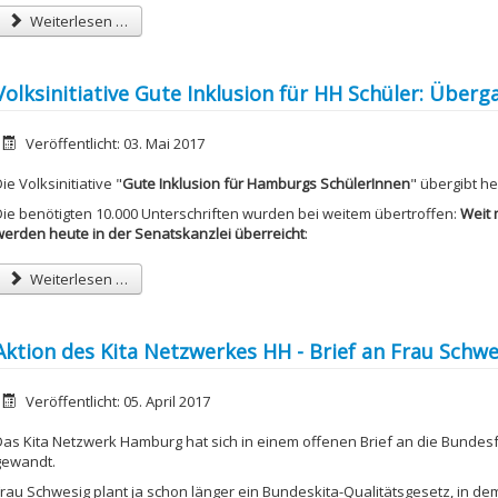
Weiterlesen …
Volksinitiative Gute Inklusion für HH Schüler: Über
etails
Veröffentlicht: 03. Mai 2017
ie Volksinitiative "
Gute Inklusion für Hamburgs SchülerInnen
" übergibt h
Die benötigten 10.000 Unterschriften wurden bei weitem übertroffen:
Weit 
werden heute in der Senatskanzlei überreicht
:
Weiterlesen …
Aktion des Kita Netzwerkes HH - Brief an Frau Schwe
etails
Veröffentlicht: 05. April 2017
Das Kita Netzwerk Hamburg hat sich in einem offenen Brief an die Bundes
gewandt.
Frau Schwesig plant ja schon länger ein Bundeskita-Qualitätsgesetz, in de