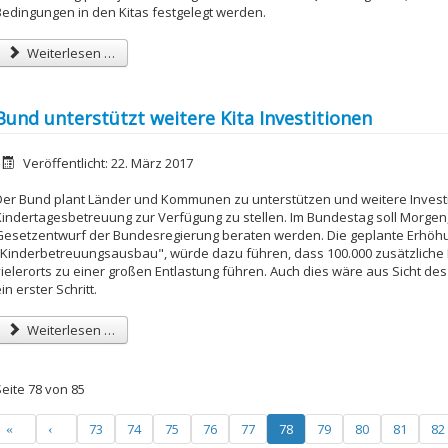
Bedingungen in den Kitas festgelegt werden.
Weiterlesen …
Bund unterstützt weitere Kita Investitionen
etails
Veröffentlicht: 22. März 2017
Der Bund plant Länder und Kommunen zu unterstützen und weitere Investiti
Kindertagesbetreuung zur Verfügung zu stellen. Im Bundestag soll Morgen
Gesetzentwurf der Bundesregierung beraten werden. Die geplante Erhö
"Kinderbetreuungsausbau", würde dazu führen, dass 100.000 zusätzliche 
vielerorts zu einer großen Entlastung führen. Auch dies wäre aus Sicht d
in erster Schritt.
Weiterlesen …
Seite 78 von 85
73
74
75
76
77
78
79
80
81
82