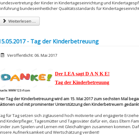
Bundesvertretung der Kinder in Kindertageseinrichtung und Kindertagespfl
Einführung bundeseinheitlicher Qualitätsstandards für Kindertageseinrich
Weiterlesen …
15.05.2017 - Tag der Kinderbetreuung
etails
Veröffentlicht: 06. Mai 2017
Der LEA sagt D A N K E!
Tag der Kinderbetreuung
uelle: WWW 123 rf com
Der Tag der Kinderbetreuung wird am 15. Mai 2017 zum sechsten Mal began
Aktionen und mit prominenter Unterstützung den Kinderbetreuern gedank
Tag für Tag setzen sich zigtausend hoch motivierte und engagierte Erzieh
und Kinderpfleger, Tagesmütter und Tagesväter dafür ein, dass Eltern Fa
Kinder zum Spielen und Lernen mit Gleichaltrigen zusammen kommen. Da
unsere Aufmerksamkeit und Wertschätzung verdient!