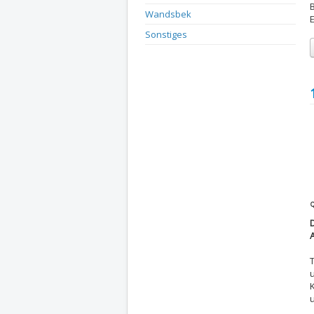
Wandsbek
Sonstiges
D
Q