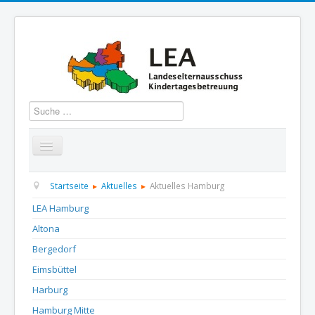
Suchen
Startseite
Über uns
Aktuelles
Termine
Startseite
Aktuelles
Aktuelles Hamburg
LEA Hamburg
Informationen
GBS
Presse und Dokumentation
Altona
Kontakt
Bergedorf
Eimsbüttel
Harburg
Hamburg Mitte