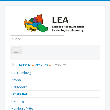
Suchen
Startseite
Über uns
Aktuelles
Termine
Startseite
Aktuelles
Eimsbüttel
LEA Hamburg
Informationen
GBS
Presse und Dokumentation
Altona
Kontakt
Bergedorf
Eimsbüttel
Harburg
Hamburg Mitte