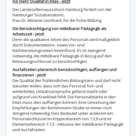
Für mehr Qualität in Kitas - jetzt!
Der Landeselternausschuss Hamburg fordert von der
Hamburger Sozialsenatorin,
Frau Dr. Melanie Leonhard, für die frühe Bildung:
Die Berücksichtigung von mittelbarer Pädagogik als
Arbeitszeit - jetzt!
Denn die qualitative Arbeit des Personals wird maßgeblich
durch Dokumentations- sowie Vor- und
Nachbereitungszeiten beeinflusst. Es ist zwingend
notwendig, die mittelbare Pädagogik in Bezug auf den
Betreuungsschlüssel zu berücksichtigen.
Ausfallzeiten planerisch berücksichtigen, auffangen und
finanzieren - jetzt!
Die Qualität der frühkindlichen Bildung kann und darf nicht
darunter leiden, dass sich das Personal fort- und
weiterbildet, Urlaubsansprüche geltend macht oder
aufgrund von Krankheit fehlt. Die Personalstärke in den
Kitas muss dies auffangen können. Eine Umsetzung der
Empfehlungen der Bertelsmann-Studie ist immer noch
dringend notwendig. Dies Bedeutet unter anderem ein
Personalschlüssel im Krippenbereich von 1:3,9 und im
Elementarbereich 1:7,5 - inklusive der mittelbaren Pädagogik
und Ausfallzeiten.