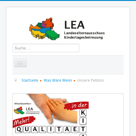
Suchen
Startseite
Über uns
Aktuelles
Termine
Startseite
Was Wäre Wenn
Unsere Petition
Informationen
GBS
Presse und Dokumentation
Kontakt