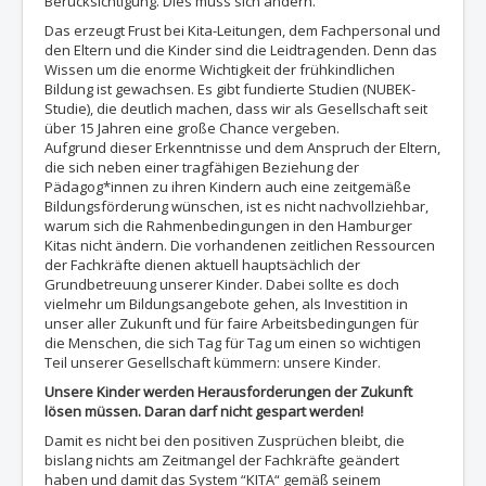
Berücksichtigung. Dies muss sich ändern.
Das erzeugt Frust bei Kita-Leitungen, dem Fachpersonal und
den Eltern und die Kinder sind die Leidtragenden. Denn das
Wissen um die enorme Wichtigkeit der frühkindlichen
Bildung ist gewachsen. Es gibt fundierte Studien (NUBEK-
Studie), die deutlich machen, dass wir als Gesellschaft seit
über 15 Jahren eine große Chance vergeben.
Aufgrund dieser Erkenntnisse und dem Anspruch der Eltern,
die sich neben einer tragfähigen Beziehung der
Pädagog*innen zu ihren Kindern auch eine zeitgemäße
Bildungsförderung wünschen, ist es nicht nachvollziehbar,
warum sich die Rahmenbedingungen in den Hamburger
Kitas nicht ändern. Die vorhandenen zeitlichen Ressourcen
der Fachkräfte dienen aktuell hauptsächlich der
Grundbetreuung unserer Kinder. Dabei sollte es doch
vielmehr um Bildungsangebote gehen, als Investition in
unser aller Zukunft und für faire Arbeitsbedingungen für
die Menschen, die sich Tag für Tag um einen so wichtigen
Teil unserer Gesellschaft kümmern: unsere Kinder.
Unsere Kinder werden Herausforderungen der Zukunft
lösen müssen. Daran darf nicht gespart werden!
Damit es nicht bei den positiven Zusprüchen bleibt, die
bislang nichts am Zeitmangel der Fachkräfte geändert
haben und damit das System “KITA“ gemäß seinem