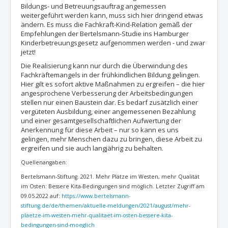
Bildungs- und Betreuungsauftrag angemessen
weitergeführt werden kann, muss sich hier dringend etwas
ändern. Es muss die Fachkraft-Kind-Relation gemäß der
Empfehlungen der Bertelsmann-Studie ins Hamburger
Kinderbetreuungsgesetz aufgenommen werden - und zwar
jetzt!
Die Realisierung kann nur durch die Überwindung des
Fachkräftemangels in der frühkindlichen Bildung gelingen.
Hier gilt es sofort aktive Maßnahmen zu ergreifen – die hier
angesprochene Verbesserung der Arbeitsbedingungen
stellen nur einen Baustein dar. Es bedarf zusätzlich einer
vergüteten Ausbildung, einer angemessenen Bezahlung
und einer gesamtgesellschaftlichen Aufwertung der
Anerkennung für diese Arbeit – nur so kann es uns
gelingen, mehr Menschen dazu zu bringen, diese Arbeit zu
ergreifen und sie auch langjährig zu behalten.
Quellenangaben:
Bertelsmann-Stiftung. 2021. Mehr Plätze im Westen, mehr Qualität
im Osten: Bessere Kita-Bedingungen sind möglich. Letzter Zugriff am
09.05.2022 auf:
https://www.bertelsmann-
stiftung.de/de/themen/aktuelle-meldungen/2021/august/mehr-
plaetze-im-westen-mehr-qualitaet-im-osten-bessere-kita-
bedingungen-sind-moeglich