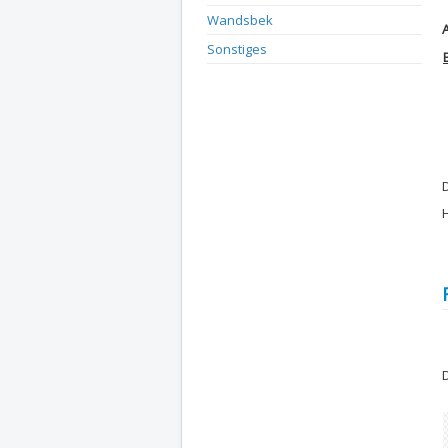
Wandsbek
A
Sonstiges
D