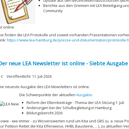
Update aus den Bezirkselternausschüssen (BEAs
Berichte aus den Gremien mit LEA Beteiligung un
Community
st online
Sie finden die LEA Protokolle und soweit vorhanden Präsentationen vorher
ink:
https://www.lea-hamburg.de/presse-und-dokumentation/protokolle.h
Der neue LEA Newsletter ist online - Siebte Ausgabe
etails
Veröffentlicht: 11. Juli 2026
Die neueste Ausgabe des LEA Newsletters ist online.
Die Schwerpunkte der aktuellen
Ausgabe
:
Reform der Elternbeiträge - Thema der LEA Sitzung 1. Juli
Änderungen bei der Schulbegleitung in Hamburg
Bildungsbericht 2026
Sowie - wie immer - zu Wissenswerten rund um Kita und GBS
(u. a. neue P
ur Petition Rettet die Kita Elfenwiese, HHBL Bausteine, ... ),
zu aktuellen Ve