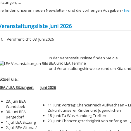
Sitzungen, …
Sie finden unseren neuen Newsletter - und die vorherigen Ausgaben -
hier
Veranstaltungsliste Juni 2026
etails
Veröffentlicht: 08. Juni 2026
In der Veranstaltunsliste finden Sie die
BEA und LEA Termine
und Veranstaltungshinweise rund um Kita un
ktuell u.a.:
BEA / LEA Sitzungen:
Juni 2026
23. Juni BEA
11. Juni: Vortrag: Chancenreich Aufwachsen – E
Wandsbek
Zukunft unserer Kinder und Jugendlichen
30. Juni BEA
18. Juni: Tu Was Hamburg Treffen
Bergedorf
23, Juni: Chancengerechtigkeit von Anfang an 
1. Juli LEA Sitzung
2. Juli BEA Altona /