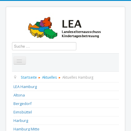
Suchen
Startseite
Über uns
Aktuelles
Termine
Startseite
Aktuelles
Aktuelles Hamburg
LEA Hamburg
Informationen
GBS
Presse und Dokumentation
Altona
Kontakt
Bergedorf
Eimsbüttel
Harburg
Hamburg Mitte