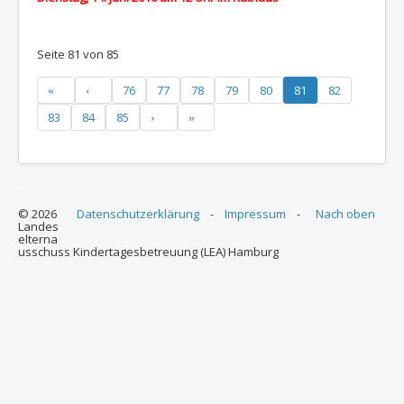
Seite 81 von 85
76
77
78
79
80
81
82
83
84
85
© 2026
Datenschutzerklärung
-
Impressum
-
Nach oben
Landes
elterna
usschuss Kindertagesbetreuung (LEA) Hamburg