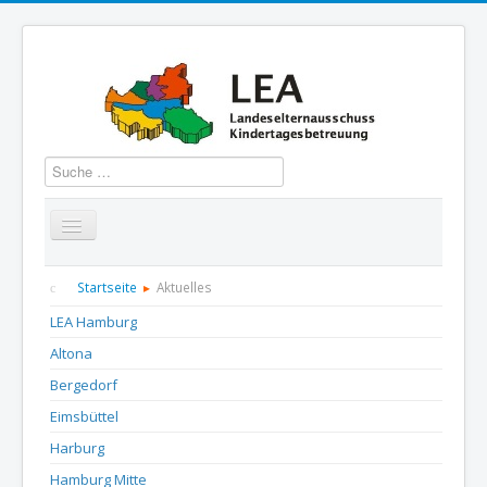
Suchen
Startseite
Über uns
Aktuelles
Termine
Startseite
Aktuelles
LEA Hamburg
Informationen
GBS
Presse und Dokumentation
Altona
Kontakt
Bergedorf
Eimsbüttel
Harburg
Hamburg Mitte