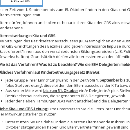
In der Zeit vom 1. September bis zum 15. Oktober finden in den Kitas und 
lternvertretungen statt.
Eltern dürfen, können und sollen nicht nur in ihrer Kita oder GBS aktiv mit
Landesebene.
Elternmitwirkung in Kita und GBS
Die Sitzungen des Bezirkselternausschusses (BEA) ermöglichen einen Austa
und GBS-Einrichtungen des Bezirkes und geben interessante Impulse dur
Gastreferent*innen aus den verschiedensten Bildungsbereichen (z. B. Poli
Gewerkschaften). Grundsätzlich dürfen alle Interessierten an den öffentl
Wie ist das Verfahren? Was ist zu beachten? Wie die BEA Delegierten meld
Übliches Verfahren laut Kinderbetreuungsgesetz (KiBeG):
Jede Gruppe Ihrer Einrichtung wählt in der Zeit
vom 1. September bis z
(plus Stellvertretung); diese bilden den Elternausschuss der KiTa bzw
Aus seiner Mitte wird
bis zum 31. Oktober
ein/e Delegierte/r plus Stell
Bezirkselternausschuss, die sogenannten BEA-Delegierten, gewählt.
Jeder der sieben Hamburger BEAs wählt anschließend die Delegierten 
Liebe Kita- und GBS-Leitung:
Bitte unterstützen Sie die Eltern Ihrer Einrich
der Mitwirkung stärker zu nutzen:
Unterstützen Sie uns dabei, indem die ersten Elternabende in Ihrer Ein
Oktober stattgefunden haben und Elternvertreter*innen gewählt sind.