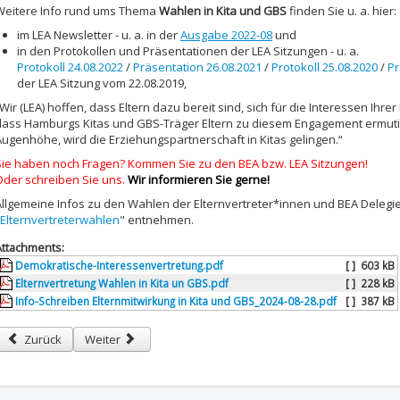
Weitere Info rund ums Thema
Wahlen in Kita und GBS
finden Sie u. a. hier:
im LEA Newsletter - u. a. in der
Ausgabe 2022-08
und
in den Protokollen und Präsentationen der LEA Sitzungen - u. a.
Protokoll 24.08.2022
/
Präsentation 26.08.2021
/
Protokoll 25.08.2020
/
Pr
der LEA Sitzung vom 22.08.2019,
Wir (LEA) hoffen, dass Eltern dazu bereit sind, sich für die Interessen Ihre
dass Hamburgs Kitas und GBS-Träger Eltern zu diesem Engagement ermut
Augenhöhe, wird die Erziehungspartnerschaft in Kitas gelingen.“
Sie haben noch Fragen? Kommen Sie zu den BEA bzw. LEA Sitzungen!
Oder schreiben Sie uns.
Wir informieren Sie gerne!
Allgemeine Infos zu den Wahlen der Elternvertreter*innen und BEA Delegie
Elternvertreterwahlen
" entnehmen.
Attachments:
Demokratische-Interessenvertretung.pdf
[ ]
603 kB
Elternvertretung Wahlen in Kita un GBS.pdf
[ ]
228 kB
Info-Schreiben Elternmitwirkung in Kita und GBS_2024-08-28.pdf
[ ]
387 kB
Vorheriger Beitrag: Der neue LEA Newsletter ist online - Achte (reguläre)
Nächster Beitrag: Wahlen in Kita und GBS und Demo vom K
Zurück
Weiter