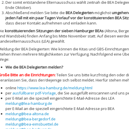
Der somit entstandene Elternausschuss wählt zeitnah die BEA Delegiert
Ende Oktober).
Abschließend melden Sie bitte die
BEA Delegierten
möglichst
umgehend 
jeden Fall mit ein paar Tagen Vorlauf vor der konstituierenden BEA Sit
dass dieser Kontakt aufnehmen und einladen kann.
Die
konstituierenden Sitzungen der sieben Hamburger BEAs
(Altona, Berge
und Wandsbek) finden Anfang bis Mitte November statt. Auf diesen werden
Landeselternausschuss (LEA) gewählt.
Meldung der BEA Delegierten: Wie können die Kitas und GBS-Einrichtungen
stehen Ihnen mehrere Möglichkeiten zur Verfügung. Nachfolgend eine Übe
Wege:
Wie die BEA Delegierten melden?
Große Bitte an die Einrichtungen:
Teilen Sie uns bitte kurzfristig den oder 
veranlassen Sie, dass der/diejenige sich selbst meldet. Hierfür stehen me
online
https://www.lea-hamburg.de/meldung.html
per
ausfüllbarer pdf-Vorlage
, die Sie ausgefüllt einscannen und uns p
per E-Mail an die speziell eingerichtete E-Mail-Adresse des LEA
meldung@lea-hamburg.de
per E-Mail an die speziell eingerichtete E-Mail-Adresse pro BEA
meldung@bea-altona.de
meldung@bea-bergedorf.de
meldung@bea-eimsbuettel.de