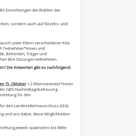
GBS-Einrichtungen die Wahlen der
wirken, sondern auch auf Bezirks- und
usch unter Eltern verschiedener Kita-
ch Teilnehmer*innen und
tik, Behörden, Träger und
ichen BEA-Sitzungen teilnehmen.
en? Die Antworten gibt es nachfolgend.
um 15. Oktober
1-2 Elternvertreter*innen
. der GBS-Nachmittagsbetreuung.
vertretung für den
für den Landeselternausschuss (LEA).
tung und uns dabei, diese Möglichkeiten
richtung jeweils spätestens bis Mitte