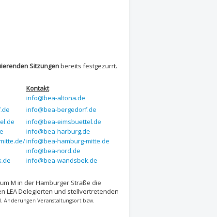
uierenden Sitzungen
bereits festgezurrt.
Kontakt
info@bea-altona.de
f.de
info@bea-bergedorf.de
el.de
info@bea-eimsbuettel.de
de
info@bea-harburg.de
itte.de/
info@bea-hamburg-mitte.de
info@bea-nord.de
k.de
info@bea-wandsbek.de
 Raum M in der Hamburger Straße die
en LEA Delegierten und stellvertretenden
tl. Änderungen Veranstaltungsort bzw.