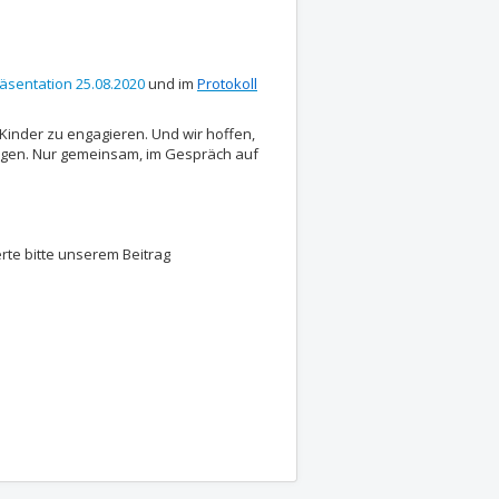
äsentation 25.08.2020
und im
Protokoll
r Kinder zu engagieren. Und wir hoffen,
igen. Nur gemeinsam, im Gespräch auf
rte bitte unserem Beitrag
 Ausgabe für 2024
ita Netzwerk - Themen der LEA Sitzung am 4. September 2024