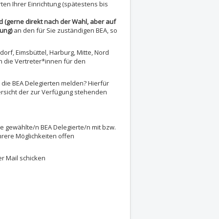
en Ihrer Einrichtung (spätestens bis
(gerne direkt nach der Wahl, aber auf
zung)
an den für Sie zuständigen BEA, so
dorf, Eimsbüttel, Harburg, Mitte, Nord
 die Vertreter*innen für den
 die BEA Delegierten melden? Hierfür
rsicht der zur Verfügung stehenden
die gewählte/n BEA Delegierte/n mit bzw.
hrere Möglichkeiten offen
er Mail schicken