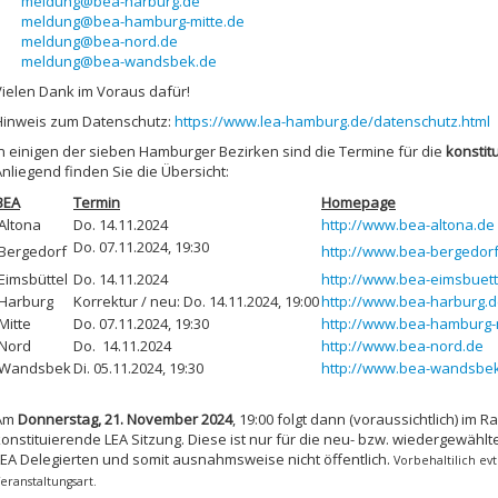
meldung@bea-harburg.de
meldung@bea-hamburg-mitte.de
meldung@bea-nord.de
meldung@bea-wandsbek.de
Vielen Dank im Voraus dafür!
Hinweis zum Datenschutz:
https://www.lea-hamburg.de/datenschutz.html
n
einigen der sieben Hamburger
Bezirken sind die Termine für die
konstit
Anliegend finden Sie die Übersicht:
BEA
Termin
Homepage
Altona
Do. 14.11.2024
http://www.bea-altona.de
Do. 07.11.2024, 19:30
Bergedorf
http://www.bea-bergedor
Eimsbüttel
Do. 14.11.2024
http://www.bea-eimsbuett
Harburg
Korrektur / neu: Do. 14.11.2024, 19:00
http://www.bea-harburg.
Mitte
Do. 07.11.2024, 19:30
http://www.bea-hamburg-m
Nord
Do. 14.11.2024
http://www.bea-nord.de
Wandsbek
Di. 05.11.2024, 19:30
http://www.bea-wandsbe
Am
Donnerstag, 21. November 2024
, 19:00 folgt dann (voraussichtlich) im
konstituierende LEA Sitzung. Diese ist nur für die neu- bzw. wiedergewählt
LEA Delegierten und somit ausnahmsweise nicht öffentlich.
Vorbehaltilich ev
eranstaltungsart.