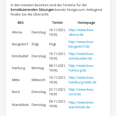
In
den meisten
Bezirken sind die Termine für die
konstituierenden Sitzungen
bereits festgezurrt. Anliegend
finden Sie die Übersicht:
BEA
Termin
Homepage
16.11.2021,
http://www.bea-
Altona
Dienstag
19:30,
altona.de
http://www.bea-
Bergedorf
folgt
folgt
bergedorf.de
16.11.2021,
http://www.bea-
Eimsbüttel
Dienstag
19:30,
eimsbuettel.de
08.11.2021,
http://www.bea-
Harburg
Montag
19:00,
harburg.de
10.11.2021,
http://www.bea-
Mitte
Mittwoch
19:30,
hamburg-mitte.de
23.11.2021,
http://www.bea-
Nord
Dienstag
19:30
nord.de
09.11.2021,
http://www.bea-
Wandsbek
Dienstag
19:00,
wandsbek.de