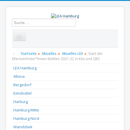
Suchen
Startseite
Über uns
Aktuelles
Termine
Startseite
Aktuelles
Aktuelles LEA
Start der
Elternvertreter*innen-Wahlen 2021-22 in Kita und GBS
Informationen
GBS
Presse und Dokumentation
LEA Hamburg
Altona
Kontakt
Bergedorf
Eimsbüttel
Harburg
Hamburg Mitte
Hamburg Nord
Wandsbek