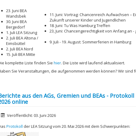
23. Juni BEA
11. Juni: Vortrag: Chancenreich Aufwachsen – E
Wandsbek
Zukunft unserer Kinder und Jugendlichen
30. Juni BEA
18. Juni: Tu Was Hamburg Treffen
Bergedorf
23, Juni: Chancengerechtigkeit von Anfang an 
1. Juli LEA Sitzung
2. Juli BEA Altona /
9. Juli - 19. August: Sommerferien in Hamburg
Eimsbüttel
2. Juli BEA Nord
15. Juli BEA Mitte
Die komplette Liste finden Sie
hier
. Die Liste wird laufend aktualisiert.
Haben Sie Veranstaltungen, die aufgenommen werden können? Wir sind 
Berichte aus den AGs, Gremien und BEAs - Protokoll
2026 online
etails
Veröffentlicht: 03. Juni 2026
Das
Protokoll
der LEA Sitzung vom 20. Mai 2026 mit dem Schwerpunkten: