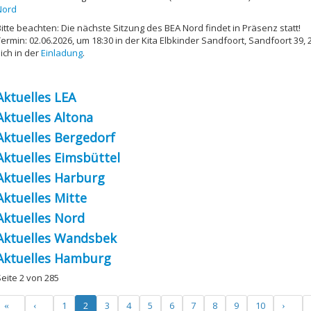
Nord
Bitte beachten: Die nächste Sitzung des BEA Nord findet in Präsenz statt!
Termin: 02.06.2026, um 18:30 in der Kita Elbkinder Sandfoort, Sandfoort 39
ich in der
Einladung
.
Aktuelles LEA
Aktuelles Altona
Aktuelles Bergedorf
Aktuelles Eimsbüttel
Aktuelles Harburg
Aktuelles Mitte
Aktuelles Nord
Aktuelles Wandsbek
Aktuelles Hamburg
Seite 2 von 285
1
2
3
4
5
6
7
8
9
10