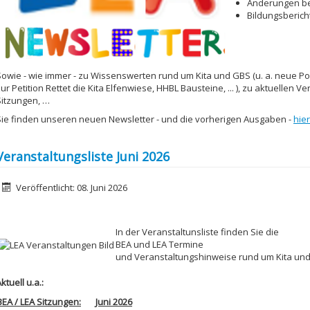
Änderungen be
Bildungsberich
Sowie - wie immer - zu Wissenswerten rund um Kita und GBS
(u. a. neue P
ur Petition Rettet die Kita Elfenwiese, HHBL Bausteine, ... ),
zu aktuellen Ve
Sitzungen, …
Sie finden unseren neuen Newsletter - und die vorherigen Ausgaben -
hier
Veranstaltungsliste Juni 2026
etails
Veröffentlicht: 08. Juni 2026
In der Veranstaltunsliste finden Sie die
BEA und LEA Termine
und Veranstaltungshinweise rund um Kita un
ktuell u.a.:
BEA / LEA Sitzungen:
Juni 2026