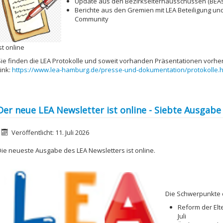
Update aus den Bezirkselternausschüssen (BEAs
Berichte aus den Gremien mit LEA Beteiligung un
Community
st online
Sie finden die LEA Protokolle und soweit vorhanden Präsentationen vorher
ink:
https://www.lea-hamburg.de/presse-und-dokumentation/protokolle.h
Der neue LEA Newsletter ist online - Siebte Ausgabe
etails
Veröffentlicht: 11. Juli 2026
Die neueste Ausgabe des LEA Newsletters ist online.
Die Schwerpunkte 
Reform der Elt
Juli