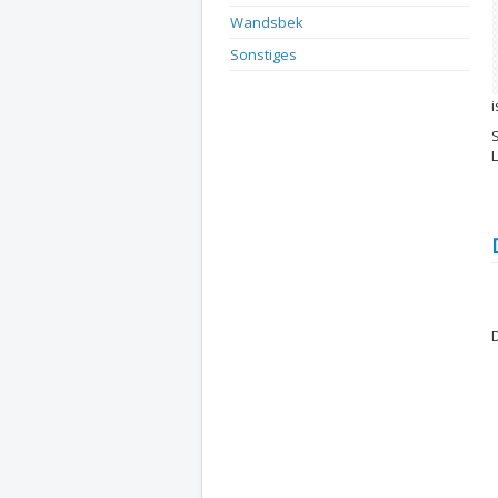
Wandsbek
Sonstiges
i
L
D