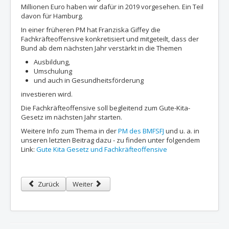
Millionen Euro haben wir dafür in 2019 vorgesehen. Ein Teil
davon für Hamburg.
In einer früheren PM hat Franziska Giffey die
Fachkräfteoffensive konkretisiert und mitgeteilt, dass der
Bund ab dem nächsten Jahr verstärkt in die Themen
Ausbildung,
Umschulung
und auch in Gesundheitsförderung
investieren wird.
Die Fachkräfteoffensive soll begleitend zum Gute-Kita-
Gesetz im nächsten Jahr starten.
Weitere Info zum Thema in der
PM des BMFSFJ
und u. a. in
unseren letzten Beitrag dazu - zu finden unter folgendem
Link:
Gute Kita Gesetz und Fachkräfteoffensive
Vorheriger Beitrag: Bundesfamilienministerin in HH: Themen Fac
Nächster Beitrag: 28. Juni - Einladung zum Kita Net
Zurück
Weiter