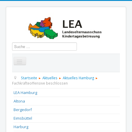
Suchen
Startseite
Über uns
Aktuelles
Termine
Startseite
Aktuelles
Aktuelles Hamburg
Fachkräfteoffensive beschlossen
Informationen
GBS
Presse und Dokumentation
LEA Hamburg
Altona
Kontakt
Bergedorf
Eimsbüttel
Harburg