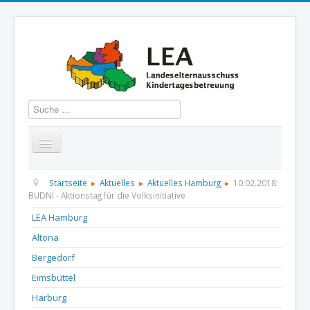
Suchen
Startseite
Über uns
Aktuelles
Termine
Startseite
Aktuelles
Aktuelles Hamburg
10.02.2018:
BUDNI - Aktionstag für die Volksinitiative
Informationen
GBS
Presse und Dokumentation
LEA Hamburg
Altona
Kontakt
Bergedorf
Eimsbüttel
Harburg