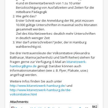
4 und im Elementarbereich von 1 zu 10 unter
Berücksichtigung von Ausfallzeiten und Zeiten für die
mittelbare Pädagogik
Wie geht das?
Erster Schritt war die Anmeldung der INI, jetzt müssen
10.000 gültige Unterschriften in maximal sechs Monaten
gesammelt werden.
Ziel des Kita Netzwerkes: deutlich mehr Unterschriften
in deutlich weniger Zeit
Wer darf unterschreiben? Jeder, der in Hamburg
wahlberechtig ist.
Die drei Vertrauensleute der Volksinitiative (Alexandra
Balthasar, Marina Jachenholz und Steffi Reiher) stehen für
Fragen gerne zur Verfügung. E-Mail an
kitanetzwerk-
hamburg@gmx.de
genügt. Darüber können auch
Informationsmaterialien (wie z. B. Flyer, Plakate, usw.)
angefragt werden.
Weitere Infos finden Sie auch unter
http://www.kitanetzwerk-hamburg.de/
und
http://www.kitanetzwerk-hamburg.de/die-
volksinitiative.html
Attachments:
842