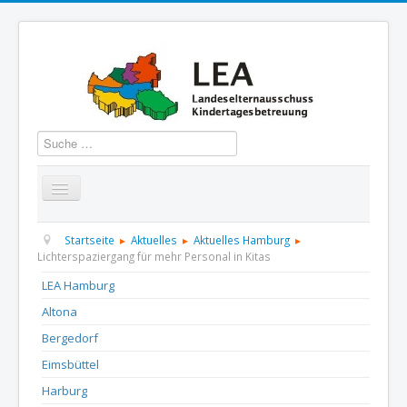
Suchen
Startseite
Über uns
Aktuelles
Termine
Startseite
Aktuelles
Aktuelles Hamburg
Lichterspaziergang für mehr Personal in Kitas
Informationen
GBS
Presse und Dokumentation
LEA Hamburg
Altona
Kontakt
Bergedorf
Eimsbüttel
Harburg