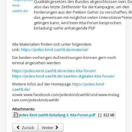
Qualitätsgesetzes des Bundes abgeschlossen sein. Da
kind-
also das letzte Zeitfenster für die Kampagne, um den
zaehlt.de/
Forderungen aus der Petition Gehör zu verschaffen. W
das gemeinsam mit möglichst vielen Unterstützer*inn
gelingen kann, wird beim Kita-Forum besprochen.
Einladung: siehe anhängende PDF
Alle Materialien finden sich unter folgendem
Link:
https://jedes-kind-zaehlt.de/material/
Die beiden vorherigen Aufzeichnungen können gern noch
einmal angesehen werden.
https://jedes-kind-zaehlt.de/erstes-kita-forum/
https://jedes-kind-zaehlt.de/zweites-digitales-kita-forum/
Weitere Infos auf der Homepage
https://jedes-kind-
zaehlt.de/
sowie www.facebook.com/jedeskindzaehlt/und www.instag
ram.com/jedeskindzaehlt/
Attachments:
Jedes-Kind-zaehlt-Einladung-3. Kita-Forum.pdf
[ ]
322 kB
Vorheriger Beitrag: Video zur Demo am 19. September 2024: "Verh
Nächster Beitrag: Demo am 19. September 2024: "Ve
Zurück
Weiter