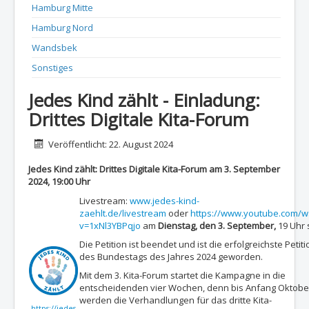
Hamburg Mitte
Hamburg Nord
Wandsbek
Sonstiges
Jedes Kind zählt - Einladung:
Drittes Digitale Kita-Forum
Details
Veröffentlicht: 22. August 2024
Jedes Kind zählt: Drittes Digitale Kita-Forum am 3. September
2024, 19:00 Uhr
Livestream:
www.jedes-kind-
zaehlt.de/livestream
oder
https://www.youtube.com/w
v=1xNl3YBPqjo
am
Dienstag, den 3. September,
19 Uhr s
Die Petition ist beendet und ist die erfolgreichste Petiti
des Bundestags des Jahres 2024 geworden.
Mit dem 3. Kita-Forum startet die Kampagne in die
entscheidenden vier Wochen, denn bis Anfang Oktobe
werden die Verhandlungen für das dritte Kita-
https://jedes-