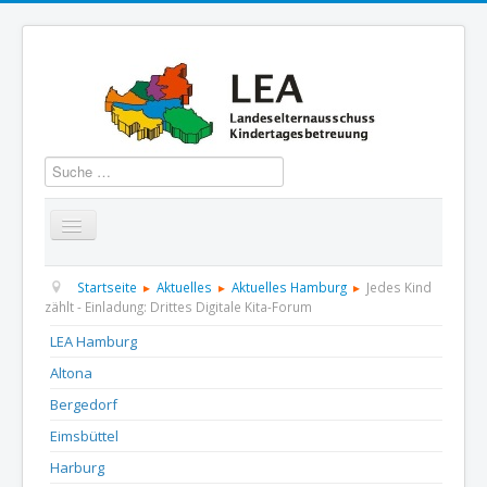
Suchen
Startseite
Über uns
Aktuelles
Termine
Startseite
Aktuelles
Aktuelles Hamburg
Jedes Kind
zählt - Einladung: Drittes Digitale Kita-Forum
Informationen
GBS
Presse und Dokumentation
LEA Hamburg
Altona
Kontakt
Bergedorf
Eimsbüttel
Harburg