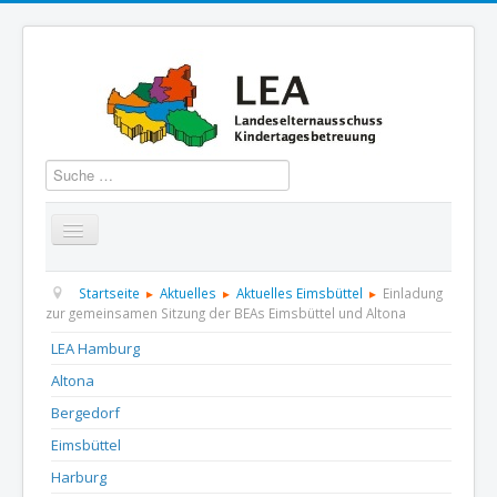
Suchen
Startseite
Über uns
Aktuelles
Termine
Startseite
Aktuelles
Aktuelles Eimsbüttel
Einladung
zur gemeinsamen Sitzung der BEAs Eimsbüttel und Altona
Informationen
GBS
Presse und Dokumentation
LEA Hamburg
Altona
Kontakt
Bergedorf
Eimsbüttel
Harburg