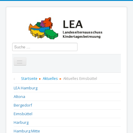
Suchen
Startseite
Über uns
Aktuelles
Termine
Startseite
Aktuelles
Aktuelles Eimsbüttel
LEA Hamburg
Informationen
GBS
Presse und Dokumentation
Altona
Kontakt
Bergedorf
Eimsbüttel
Harburg
Hamburg Mitte