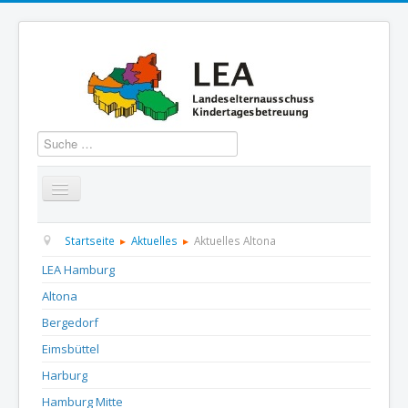
Suchen
Startseite
Über uns
Aktuelles
Termine
Startseite
Aktuelles
Aktuelles Altona
LEA Hamburg
Informationen
GBS
Presse und Dokumentation
Altona
Kontakt
Bergedorf
Eimsbüttel
Harburg
Hamburg Mitte