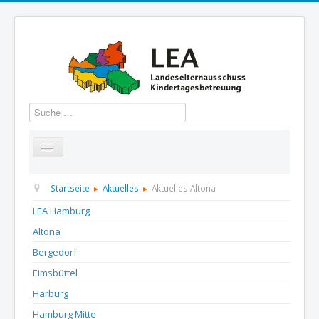
Suchen
Startseite
Über uns
Aktuelles
Termine
Startseite
Aktuelles
Aktuelles Altona
LEA Hamburg
Informationen
GBS
Presse und Dokumentation
Altona
Kontakt
Bergedorf
Eimsbüttel
Harburg
Hamburg Mitte