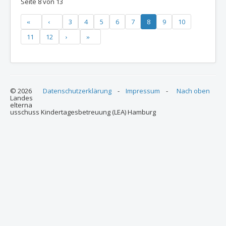
Seite 8 von 13
3
4
5
6
7
8
9
10
11
12
© 2026
Datenschutzerklärung
-
Impressum
-
Nach oben
Landes
elterna
usschuss Kindertagesbetreuung (LEA) Hamburg