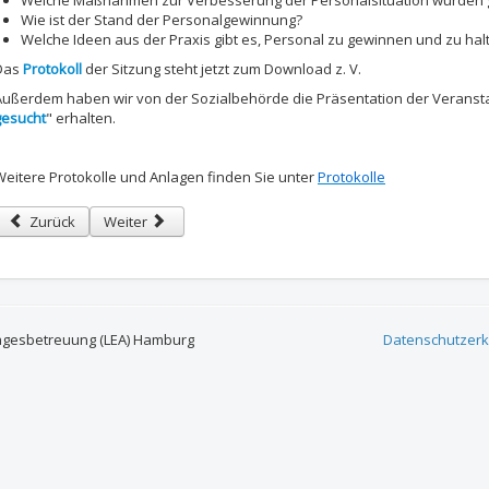
Welche Maßnahmen zur Verbesserung der Personalsituation wurden 
Wie ist der Stand der Personalgewinnung?
Welche Ideen aus der Praxis gibt es, Personal zu gewinnen und zu hal
Das
Protokoll
der Sitzung steht jetzt zum Download z. V.
Außerdem haben wir von der Sozialbehörde die Präsentation der Veransta
gesucht
" erhalten.
Weitere Protokolle und Anlagen finden Sie unter
Protokolle
Vorheriger Beitrag: Der neue LEA Newsletter ist online - Siebte Ausgabe 
Nächster Beitrag: Elternvertreterwahlen 2019-20 in Kita u
Zurück
Weiter
agesbetreuung (LEA) Hamburg
Datenschutzerk