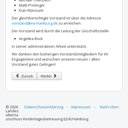
Michael Thierbach
Matti Pristinger
Kian Masoumi
Der gleichberechtigte Vorstand ist über die Adresse
vorstand@ea-hamburg.de
zu erreichen.
Der Vorstand wird durch die Leitung der Geschäftsstelle
Angelika Bock
in seiner administrativen Arbeit unterstützt.
Wir danken den bisherigen Vorstandsmitgliedern für ihr
Engagement und wünschen unseren neuen / alten
Vorstand gutes Gelingen!
Vorheriger Beitrag: "Klugscheißer früh fördern" Einladung zur 
Nächster Beitrag: Der neue LEA Newsletter ist onl
Zurück
Weiter
© 2026
Datenschutzerklärung
-
Impressum
-
Nach oben
Landes
elterna
usschuss Kindertagesbetreuung (LEA) Hamburg