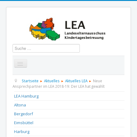
Suchen
Startseite
Über uns
Aktuelles
Termine
Startseite
Aktuelles
Aktuelles LEA
Neue
Ansprechpartner im LEA 2018-19: Der LEA hat gewählt
Informationen
GBS
Presse und Dokumentation
LEA Hamburg
Altona
Kontakt
Bergedorf
Eimsbüttel
Harburg