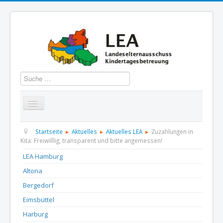
Suchen
Startseite
Über uns
Aktuelles
Termine
Startseite
Aktuelles
Aktuelles LEA
Zuzahlungen in
Kita: Freiwilllig, transparent und bitte angemessen!
Informationen
GBS
Presse und Dokumentation
LEA Hamburg
Altona
Kontakt
Bergedorf
Eimsbüttel
Harburg