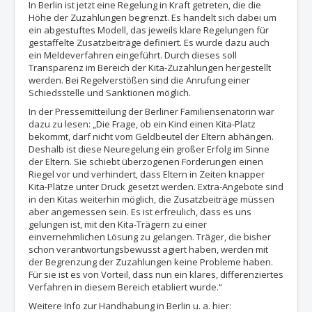
In Berlin ist jetzt eine Regelung in Kraft getreten, die die
Höhe der Zuzahlungen begrenzt. Es handelt sich dabei um
ein abgestuftes Modell, das jeweils klare Regelungen für
gestaffelte Zusatzbeiträge definiert. Es wurde dazu auch
ein Meldeverfahren eingeführt. Durch dieses soll
Transparenz im Bereich der Kita-Zuzahlungen hergestellt
werden. Bei Regelverstößen sind die Anrufung einer
Schiedsstelle und Sanktionen möglich.
In der Pressemitteilung der Berliner Familiensenatorin war
dazu zu lesen: „Die Frage, ob ein Kind einen Kita-Platz
bekommt, darf nicht vom Geldbeutel der Eltern abhängen.
Deshalb ist diese Neuregelung ein großer Erfolg im Sinne
der Eltern. Sie schiebt überzogenen Forderungen einen
Riegel vor und verhindert, dass Eltern in Zeiten knapper
Kita-Plätze unter Druck gesetzt werden. Extra-Angebote sind
in den Kitas weiterhin möglich, die Zusatzbeiträge müssen
aber angemessen sein. Es ist erfreulich, dass es uns
gelungen ist, mit den Kita-Trägern zu einer
einvernehmlichen Lösung zu gelangen. Träger, die bisher
schon verantwortungsbewusst agiert haben, werden mit
der Begrenzung der Zuzahlungen keine Probleme haben.
Für sie ist es von Vorteil, dass nun ein klares, differenziertes
Verfahren in diesem Bereich etabliert wurde.“
Weitere Info zur Handhabung in Berlin u. a. hier: