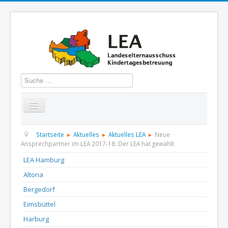
Suchen
Startseite
Über uns
Aktuelles
Termine
Startseite
Aktuelles
Aktuelles LEA
Neue
Ansprechpartner im LEA 2017-18: Der LEA hat gewählt
Informationen
GBS
Presse und Dokumentation
LEA Hamburg
Altona
Kontakt
Bergedorf
Eimsbüttel
Harburg