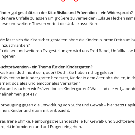
Kinder gut geschützt in der Kita: Risiko und Prävention – ein Widerspruch?
„Kleinere Unfälle zulassen um größere zu vermeiden? „Blaue Flecken imme
diese und weitere Thesen vertritt die Unfallkasse Nord.
Wie lässt sich die Kita sicher gestalten ohne die Kinder in ihrem Freiraum
einzuschränken?
Zu diesen und weiteren Fragestellungen wird uns Fred Babel, Unfallkasse
eingehen.
Suchtprävention - ein Thema für den Kindergarten?
Das kann doch nicht sein, oder? Doch, Sie haben richtig gelesen!
"Prävention im Kindergarten bedeutet, Kinder in dem Alter abzuholen, in 
lernen: soziales und emotionales Verhalten"
Warum brauchen wir Prävention im Kindergarten? Was sind die Aufgabenb
Maßnahmen gibt es?
Vorbeugung gegen die Entwicklung von Sucht und Gewalt – hier setzt Papil
nnen, Kinder und Eltern mit einbezieht.
Frau Irene Ehmke, Hamburgische Landesstelle für Gewalt- und Suchtpräven
Projekt informieren und auf Fragen eingehen.