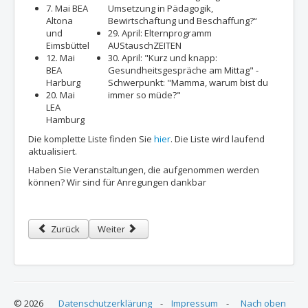
7. Mai BEA
Umsetzung in Pädagogik,
Altona
Bewirtschaftung und Beschaffung?“
und
29. April: Elternprogramm
Eimsbüttel
AUStauschZEITEN
12. Mai
30. April: "Kurz und knapp:
BEA
Gesundheitsgespräche am Mittag" -
Harburg
Schwerpunkt: "Mamma, warum bist du
20. Mai
immer so müde?"
LEA
Hamburg
Die komplette Liste finden Sie
hier
. Die Liste wird laufend
aktualisiert.
Haben Sie Veranstaltungen, die aufgenommen werden
können? Wir sind für Anregungen dankbar
Vorheriger Beitrag: Der neue LEA Newsletter ist online - Vierte A
Nächster Beitrag: Streik Öffentlicher Dienst, Arbe
Zurück
Weiter
© 2026
Datenschutzerklärung
-
Impressum
-
Nach oben