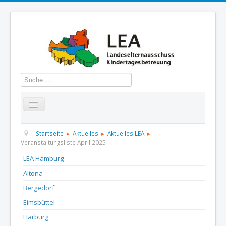
Suchen
Startseite
Über uns
Aktuelles
Termine
Startseite
Aktuelles
Aktuelles LEA
Veranstaltungsliste April 2025
Informationen
GBS
Presse und Dokumentation
LEA Hamburg
Altona
Kontakt
Bergedorf
Eimsbüttel
Harburg