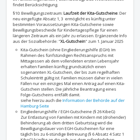
findet Berücksichtigung.
§10: Bewilligungszeitraum:
Laufzeit der Kita-Gutscheine
: Der
neu eingefügte Absatz 1, 3 ermöglicht es künftig unter
bestimmten Voraussetzungen Kita-Gutscheine sowie
Bewilligungsbescheide für Kindertagespflege für einen
längeren Zeitraum als ein Jahr zu erlassen. Ergänzende Info
aus der Sozialbehörde: "
XL-Gutschein
" zum 1. Januar 2025
Kita-Gutschein (ohne Eingliederungshilfe (EGH): Im
Rahmen des fünfstündigen Rechtsanspruchs mit
Mittagessen ab dem vollendeten ersten Lebensjahr
erhalten Familien künftig grundsätzlich einen
sogenannten XL-Gutschein, der bis zum regelhaften
Schuleintritt gültig ist. Familien müssen daher in vielen
Fällen nur ein einziges Mal einen Antrag auf einen Kita-
Gutschein stellen. Die jährliche Beantragung eines
Folge-Gutscheins entfällt damit.
siehe hierzu auch die
Information der Behörde auf der
Hamburg-Seite
Eingliederungshilfe / EGH-Gutscheine (§ 26 KibeG)
Zur Entlastung von Familien mit Kindern mit (drohender)
Behinderung ab dem dritten Geburtstag wird die
Bewilligungsdauer von EGH-Gutscheinen für eine
täglich bis zu 6-stündige Betreuung (§ 6 Absatz 4 Satz 1
KibeG) künftig an die sich aus dem erforderlichen