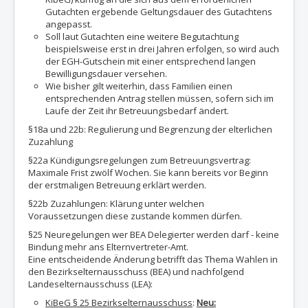
Gutachten ergebende Geltungsdauer des Gutachtens
angepasst.
Soll laut Gutachten eine weitere Begutachtung
beispielsweise erst in drei Jahren erfolgen, so wird auch
der EGH-Gutschein mit einer entsprechend langen
Bewilligungsdauer versehen.
Wie bisher gilt weiterhin, dass Familien einen
entsprechenden Antrag stellen müssen, sofern sich im
Laufe der Zeit ihr Betreuungsbedarf ändert.
§18a und 22b: Regulierung und Begrenzung der elterlichen
Zuzahlung
§22a Kündigungsregelungen zum Betreuungsvertrag:
Maximale Frist zwölf Wochen. Sie kann bereits vor Beginn
der erstmaligen Betreuung erklärt werden.
§22b Zuzahlungen: Klärung unter welchen
Voraussetzungen diese zustande kommen dürfen.
§25 Neuregelungen wer BEA Delegierter werden darf - keine
Bindung mehr ans Elternvertreter-Amt.
Eine entscheidende Änderung betrifft das Thema Wahlen in
den Bezirkselternausschuss (BEA) und nachfolgend
Landeselternausschuss (LEA):
KiBeG § 25 Bezirkselternausschuss
:
Neu: