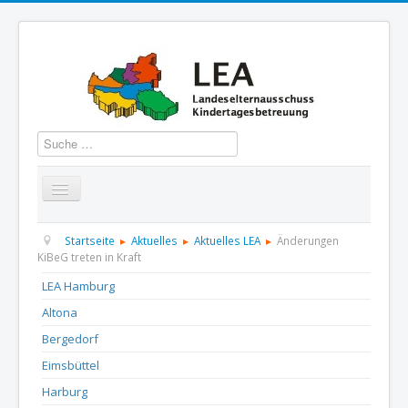
Suchen
Startseite
Über uns
Aktuelles
Termine
Startseite
Aktuelles
Aktuelles LEA
Änderungen
KiBeG treten in Kraft
Informationen
GBS
Presse und Dokumentation
LEA Hamburg
Altona
Kontakt
Bergedorf
Eimsbüttel
Harburg