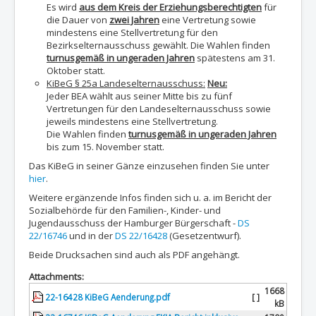
Es wird
aus dem Kreis der Erziehungsberechtigten
für
die Dauer von
zwei Jahren
eine Vertretung sowie
mindestens eine Stellvertretung für den
Bezirkselternausschuss gewählt. Die Wahlen finden
turnusgemäß in ungeraden Jahren
spätestens am 31.
Oktober statt.
KiBeG § 25a Landeselternausschuss:
Neu:
Jeder BEA wählt aus seiner Mitte bis zu fünf
Vertretungen für den Landeselternausschuss sowie
jeweils mindestens eine Stellvertretung.
Die Wahlen finden
turnusgemäß in ungeraden Jahren
bis zum 15. November statt.
Das KiBeG in seiner Gänze einzusehen finden Sie unter
hier
.
Weitere ergänzende Infos finden sich u. a. im Bericht der
Sozialbehörde für den Familien-, Kinder- und
Jugendausschuss der Hamburger Bürgerschaft -
DS
22/16746
und in der
DS 22/16428
(Gesetzentwurf).
Beide Drucksachen sind auch als PDF angehängt.
Attachments:
1668
22-16428 KiBeG Aenderung.pdf
[ ]
kB