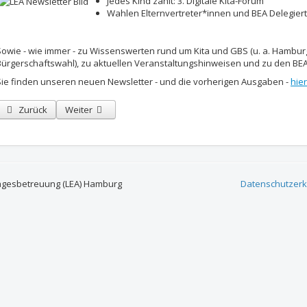
Jedes Kind zählt: 3. Digitale Kita-Forum
Wahlen Elternvertreter*innen und BEA Delegiert
Sowie - wie immer - zu Wissenswerten rund um Kita und GBS
(u. a. Hambur
Bürgerschaftswahl),
zu aktuellen Veranstaltungshinweisen und zu den BEA
Sie finden unseren neuen Newsletter - und die vorherigen Ausgaben -
hier
Vorheriger Beitrag: LEA Pressemitteilung zur Demo "Verheizt" nicht die Z
Nächster Beitrag: Impressionen vom Hamburger Tag der Fam
Zurück
Weiter
agesbetreuung (LEA) Hamburg
Datenschutzerk