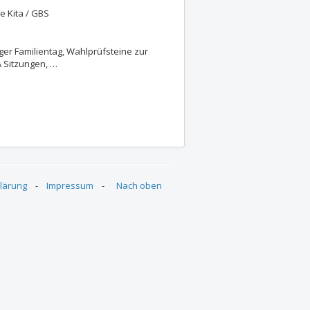
e Kita / GBS
ger Familientag, Wahlprüfsteine zur
 Sitzungen, …
ukunft unserer Stadt
ilien ("Familientag") am 31. August 2024
lärung
-
Impressum
-
Nach oben