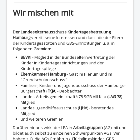
Wir mischen mit
Der Landeselternausschuss Kindertagesbetreuung
Hamburg
vertritt seine Interessen und damit die der Eltern
der Kindertagesstätten und GBS-Einrichtungen u. a. in
folgenden
Gremien
:
BEVKI
- Mitglied in der Bundeselternvertretung der
Kinder in Kindertageseinrichtungen und der
Kindertagespflege
Elternkammer Hamburg
- Gast im Plenum und im
"Grundschulausschuss"
Familien-, Kinder- und Jugendausschuss der Hamburger
Bürgerschaft (
FKJA
) - Beobachter
Landes-Arbeitsgemeinschaft §78 SGB VIII Kita (
LAG 78
) -
Mitglied
Landesjugendhilfeausschuss (
LJHA
) - beratendes
Mitglied
und weiteren Gremien
Darüber hinaus wirkt der LEA in
Arbeitsgruppen
(AG) mit und
bildet auch selbst zu einzelnen Schwerpunkten AGs. Wir
haben z. B. die AGs Ernährung, Flüchtlingskinder, GBS