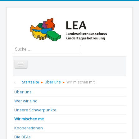
Suchen
Startseite
Über uns
Aktuelles
Termine
Startseite
Über uns
Wir mischen mit
Über uns
Informationen
GBS
Presse und Dokumentation
Wer wir sind
Kontakt
Unsere Schwerpunkte
Wir mischen mit
Kooperationen
Die BEAs