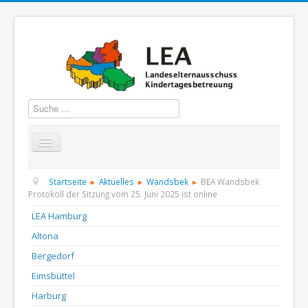
Suchen
Startseite
Über uns
Aktuelles
Termine
Startseite
Aktuelles
Wandsbek
BEA Wandsbek
Protokoll der Sitzung vom 25. Juni 2025 ist online
Informationen
GBS
Presse und Dokumentation
LEA Hamburg
Altona
Kontakt
Bergedorf
Eimsbüttel
Harburg