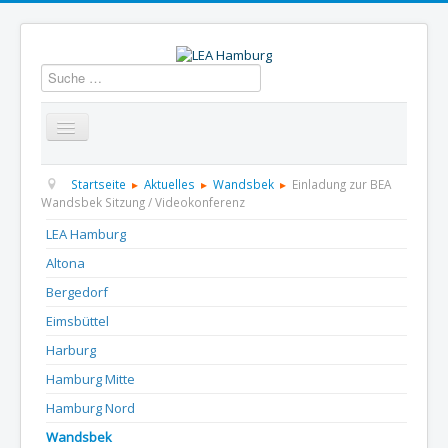
Suchen
Startseite
Über uns
Aktuelles
Termine
Startseite
Aktuelles
Wandsbek
Einladung zur BEA
Wandsbek Sitzung / Videokonferenz
Informationen
GBS
Presse und Dokumentation
LEA Hamburg
Altona
Kontakt
Bergedorf
Eimsbüttel
Harburg
Hamburg Mitte
Hamburg Nord
Wandsbek