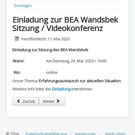
Sonstiges
Einladung zur BEA Wandsbek
Sitzung / Videokonferenz
Details
Veröffentlicht: 11. Mai 2020
Einladung zur Sitzung des BEA Wandsbek
Wann:
Am Dienstag, 26. Mai 2020 / 19:00
Wo:
online
Unser Thema
: Erfahrungsaustausch zur aktuellen Situation
Weitere Info bitte der
Einladung
entnehmen
Vorheriger Beitrag: Das war der Tag der Kinderbetreuung 2020 
Nächster Beitrag: 11.05.2020 - Tag der Kinderbet
Zurück
Weiter
© 2026
Datenschutzerklärung
-
Impressum
-
Nach oben