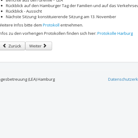
Berichte aus den Gremie - LEA
Rückblick auf den Hamburger Tag der Familien und auf das Verkehrse
Rückblick - Aussicht
Nächste Sitzung: konstituierende Sitzung am 13. November
Weitere Infos bitte dem
Protokoll
entnehmen.
Infos zu den vorherigen Protokollen finden sich hier:
Protokolle Harburg
Vorheriger Beitrag: Einladung zur konstituierenden BEA Harburg Sitzung 
Nächster Beitrag: Willkommen im BEA Harburg - Begrüßun
Zurück
Weiter
agesbetreuung (LEA) Hamburg
Datenschutzerk