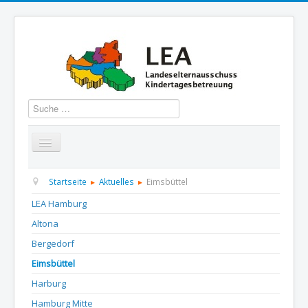
Suchen
Startseite
Über uns
Aktuelles
Termine
Startseite
Aktuelles
Eimsbüttel
LEA Hamburg
Informationen
GBS
Presse und Dokumentation
Altona
Kontakt
Bergedorf
Eimsbüttel
Harburg
Hamburg Mitte