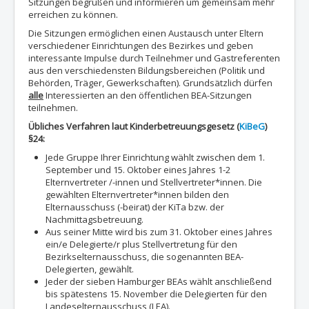
Sitzungen begrüßen und informieren um gemeinsam mehr
erreichen zu können.
Die Sitzungen ermöglichen einen Austausch unter Eltern
verschiedener Einrichtungen des Bezirkes und geben
interessante
Impulse durch Teilnehmer und Gastreferenten
aus den verschiedensten Bildungsbereichen (Politik und
Behörden, Träger, Gewerkschaften). Grundsätzlich dürfen
alle
Interessierten an den öffentlichen BEA-Sitzungen
teilnehmen.
Übliches Verfahren laut Kinderbetreuungsgesetz (
KiBeG
)
§24:
Jede Gruppe Ihrer Einrichtung wählt zwischen dem 1.
September und 15. Oktober eines Jahres 1-2
Elternvertreter /-innen und Stellvertreter*innen. Die
gewählten Elternvertreter*innen bilden den
Elternausschuss (-beirat) der KiTa bzw. der
Nachmittagsbetreuung.
Aus seiner Mitte wird bis zum 31. Oktober eines Jahres
ein/e Delegierte/r plus Stellvertretung für den
Bezirkselternausschuss, die sogenannten BEA-
Delegierten, gewählt.
Jeder der sieben Hamburger BEAs wählt anschließend
bis spätestens 15. November die Delegierten für den
Landeselternausschuss (LEA).