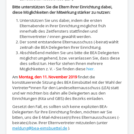
Bitte unterstützen Sie die Eltern Ihrer Einrichtung dabei,
diese Möglichkeiten der Mitwirkung stärker zu nutzen:
Unterstützen Sie uns dabei, indem die ersten
Elternabende in Ihrer Einrichtung möglichst früh
innerhalb des Zeitfensters stattfinden und
Elternvertreter /-innen gewählt werden.
Der somit entstandene Elternausschuss (-beirat) wählt
zeitnah die BEA Delegierten Ihrer Einrichtung.
Abschließend melden Sie uns bitte die BEA Delegierten
möglichst umgehend, bzw. veranlassen Sie, dass diese
dies selbst tun. Hierfür stehen Ihnen mehrere
Möglichkeiten z. V. - Sie finden diese
hier.
Am
Montag, den 11. November 2019
findet die
konstituierende Sitzung des BEA Eimsbüttel mit der Wahl der
Vertreter*innen für den Landeselternausschuss (LEA) statt
und wir möchten bis dahin alle Delegierten aus den
Einrichtungen (Kita und GBS) des Bezirks einladen.
Gesetzt den Fall, es sollten sich keine expliziten BEA-
Delegierten für Ihre Einrichtung finden, möchten wir Sie
bitten, uns die E-Mail-Adresse(n) Ihres Elternausschusses (-
beirates) bzw. Ihrer Elternvertreter mitzuteilen (unter
meldung@bea-eimsbuettel.de
).