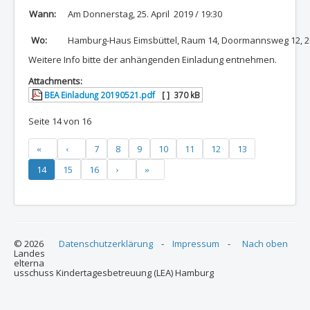
Wann:
Am Donnerstag, 25. April 2019 / 19:30
Wo:
Hamburg-Haus Eimsbüttel, Raum 14, Doormannsweg 12, 
Weitere Info bitte der anhängenden Einladung entnehmen.
Attachments:
BEA Einladung 20190521.pdf
[ ]
370 kB
Seite 14 von 16
7
8
9
10
11
12
13
14
15
16
© 2026
Datenschutzerklärung
-
Impressum
-
Nach oben
Landes
elterna
usschuss Kindertagesbetreuung (LEA) Hamburg