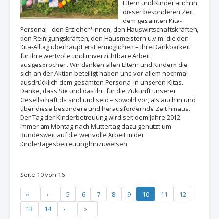
Eltern und Kinder auch in
dieser besonderen Zeit
dem gesamten Kita-
Personal - den Erzieher*innen, den Hauswirtschaftskräften,
den Reinigungskräften, den Hausmeistern u.v.m. die den
Kita-Alltag überhaupt erst ermöglichen – ihre Dankbarkeit
für ihre wertvolle und unverzichtbare Arbeit
ausgesprochen. Wir danken allen Eltern und Kindern die
sich an der Aktion beteiligt haben und vor allem nochmal
ausdrücklich dem gesamten Personal in unseren Kitas.
Danke, dass Sie und das ihr, für die Zukunft unserer
Gesellschaft da sind und seid – sowohl vor, als auch in und
über diese besondere und herausfordernde Zeit hinaus.
Der Tag der Kinderbetreuung wird seit dem Jahre 2012
immer am Montag nach Muttertag dazu genutzt um
Bundesweit auf die wertvolle Arbeit in der
Kindertagesbetreuung hinzuweisen.
Seite 10 von 16
5
6
7
8
9
10
11
12
13
14