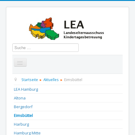
Suchen
Startseite
Über uns
Aktuelles
Termine
Startseite
Aktuelles
Eimsbüttel
LEA Hamburg
Informationen
GBS
Presse und Dokumentation
Altona
Kontakt
Bergedorf
Eimsbüttel
Harburg
Hamburg Mitte