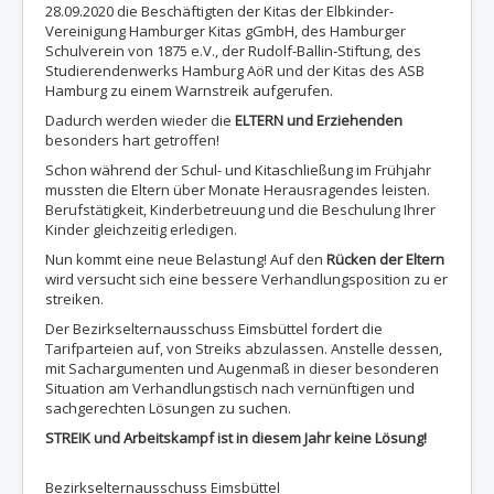
28.09.2020 die Beschäftigten der Kitas der Elbkinder‐
Vereinigung Hamburger Kitas gGmbH, des Hamburger
Schulverein von 1875 e.V., der Rudolf‐Ballin‐Stiftung, des
Studierendenwerks Hamburg AöR und der Kitas des ASB
Hamburg zu einem Warnstreik aufgerufen.
Dadurch werden wieder die
ELTERN und Erziehenden
besonders hart getroffen!
Schon während der Schul- und Kitaschließung im Frühjahr
mussten die Eltern über Monate Herausragendes leisten.
Berufstätigkeit, Kinderbetreuung und die Beschulung Ihrer
Kinder gleichzeitig erledigen.
Nun kommt eine neue Belastung! Auf den
Rücken der Eltern
wird versucht sich eine bessere Verhandlungsposition zu er
streiken.
Der Bezirkselternausschuss Eimsbüttel fordert die
Tarifparteien auf, von Streiks abzulassen. Anstelle dessen,
mit Sachargumenten und Augenmaß in dieser besonderen
Situation am Verhandlungstisch nach vernünftigen und
sachgerechten Lösungen zu suchen.
STREIK und Arbeitskampf ist in diesem Jahr keine Lösung!
Bezirkselternausschuss Eimsbüttel