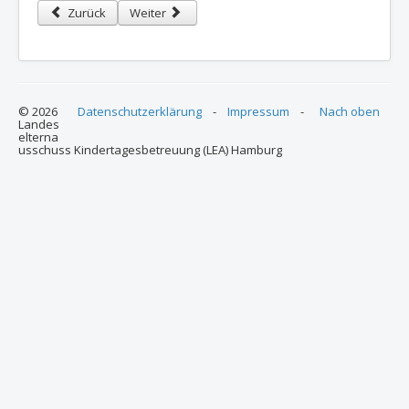
Vorheriger Beitrag: BEA Nord: Protokoll der Sitzung online
Nächster Beitrag: Einladung zur BEA Nord Sitzung /
Zurück
Weiter
© 2026
Datenschutzerklärung
-
Impressum
-
Nach oben
Landes
elterna
usschuss Kindertagesbetreuung (LEA) Hamburg