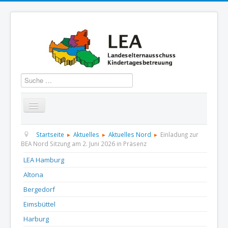
Suchen
Startseite
Über uns
Aktuelles
Termine
Startseite
Aktuelles
Aktuelles Nord
Einladung zur
BEA Nord Sitzung am 2. Juni 2026 in Präsenz
Informationen
GBS
Presse und Dokumentation
LEA Hamburg
Altona
Kontakt
Bergedorf
Eimsbüttel
Harburg