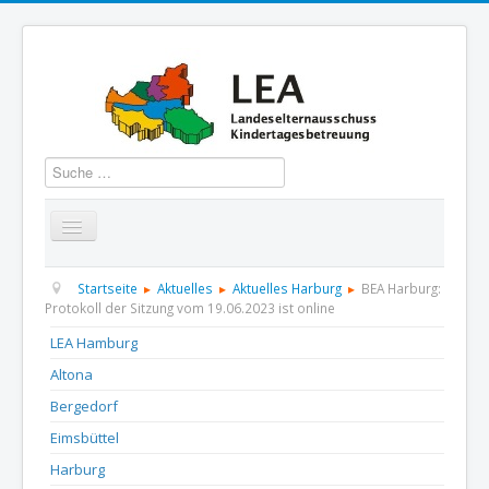
Suchen
Startseite
Über uns
Aktuelles
Termine
Startseite
Aktuelles
Aktuelles Harburg
BEA Harburg:
Protokoll der Sitzung vom 19.06.2023 ist online
Informationen
GBS
Presse und Dokumentation
LEA Hamburg
Altona
Kontakt
Bergedorf
Eimsbüttel
Harburg