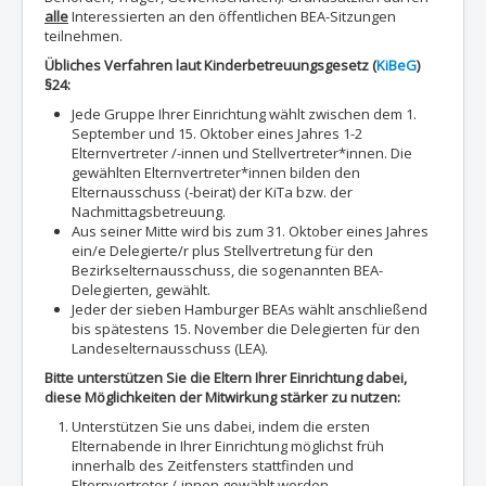
alle
Interessierten an den öffentlichen BEA-Sitzungen
teilnehmen.
Übliches Verfahren laut Kinderbetreuungsgesetz (
KiBeG
)
§24:
Jede Gruppe Ihrer Einrichtung wählt zwischen dem 1.
September und 15. Oktober eines Jahres 1-2
Elternvertreter /-innen und Stellvertreter*innen. Die
gewählten Elternvertreter*innen bilden den
Elternausschuss (-beirat) der KiTa bzw. der
Nachmittagsbetreuung.
Aus seiner Mitte wird bis zum 31. Oktober eines Jahres
ein/e Delegierte/r plus Stellvertretung für den
Bezirkselternausschuss, die sogenannten BEA-
Delegierten, gewählt.
Jeder der sieben Hamburger BEAs wählt anschließend
bis spätestens 15. November die Delegierten für den
Landeselternausschuss (LEA).
Bitte unterstützen Sie die Eltern Ihrer Einrichtung dabei,
diese Möglichkeiten der Mitwirkung stärker zu nutzen:
Unterstützen Sie uns dabei, indem die ersten
Elternabende in Ihrer Einrichtung möglichst früh
innerhalb des Zeitfensters stattfinden und
Elternvertreter /-innen gewählt werden.