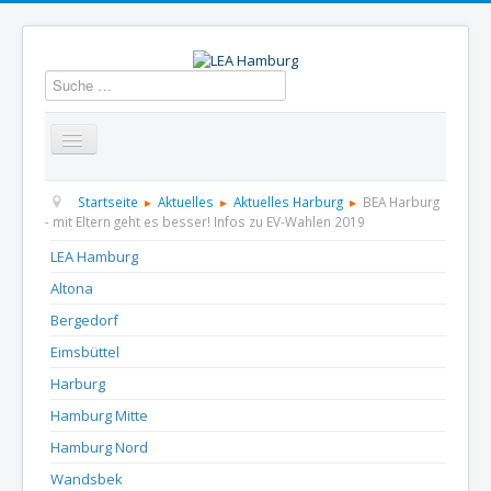
Suchen
Startseite
Über uns
Aktuelles
Termine
Startseite
Aktuelles
Aktuelles Harburg
BEA Harburg
- mit Eltern geht es besser! Infos zu EV-Wahlen 2019
Informationen
GBS
Presse und Dokumentation
LEA Hamburg
Altona
Kontakt
Bergedorf
Eimsbüttel
Harburg
Hamburg Mitte
Hamburg Nord
Wandsbek