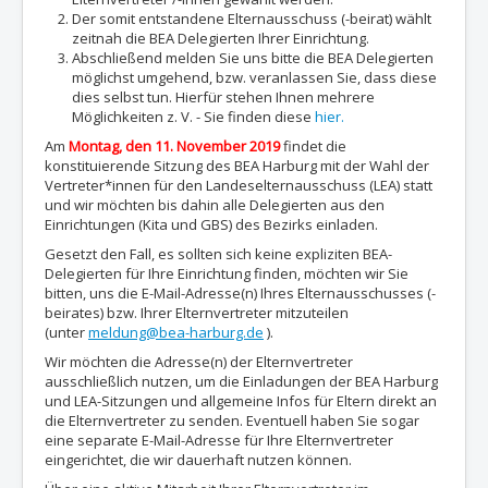
Der somit entstandene Elternausschuss (-beirat) wählt
zeitnah die BEA Delegierten Ihrer Einrichtung.
Abschließend melden Sie uns bitte die BEA Delegierten
möglichst umgehend, bzw. veranlassen Sie, dass diese
dies selbst tun. Hierfür stehen Ihnen mehrere
Möglichkeiten z. V. - Sie finden diese
hier.
Am
Montag, den 11. November 2019
findet die
konstituierende Sitzung des BEA Harburg mit der Wahl der
Vertreter*innen für den Landeselternausschuss (LEA) statt
und wir möchten bis dahin alle Delegierten aus den
Einrichtungen (Kita und GBS) des Bezirks einladen.
Gesetzt den Fall, es sollten sich keine expliziten BEA-
Delegierten für Ihre Einrichtung finden, möchten wir Sie
bitten, uns die E-Mail-Adresse(n) Ihres Elternausschusses (-
beirates) bzw. Ihrer Elternvertreter mitzuteilen
(unter
meldung@bea-harburg.de
).
Wir möchten die Adresse(n) der Elternvertreter
ausschließlich nutzen, um die Einladungen der BEA Harburg
und LEA-Sitzungen und allgemeine Infos für Eltern direkt an
die Elternvertreter zu senden. Eventuell haben Sie sogar
eine separate E-Mail-Adresse für Ihre Elternvertreter
eingerichtet, die wir dauerhaft nutzen können.