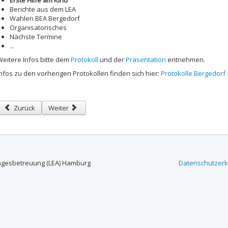
Erste Hilfe am Kind
Berichte aus dem LEA
Wahlen BEA Bergedorf
Organisatorisches
Nächste Termine
...
Weitere Infos bitte dem
Protokoll
und der
Präsentation
entnehmen.
Infos zu den vorherigen Protokollen finden sich hier:
Protokolle Bergedorf
Vorheriger Beitrag: Einladung zur gemeinsamen Sitzung der BEA Berged
Nächster Beitrag: Einladung zur gemeinsamen Sitzung de
Zurück
Weiter
agesbetreuung (LEA) Hamburg
Datenschutzerk