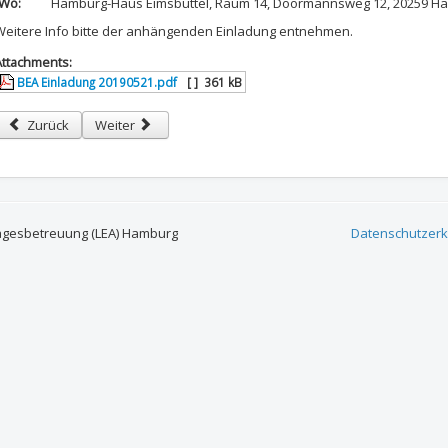
Wo:
Hamburg-Haus Eimsbüttel, Raum 14, Doormannsweg 12, 20259 H
Weitere Info bitte der anhängenden Einladung entnehmen.
Attachments:
BEA Einladung 20190521.pdf
[ ]
361 kB
Vorheriger Beitrag: Einladung zur gemeinsamen Sitzung der BEAs Altona 
Nächster Beitrag: Einladung zur gemeinsamen Sitzung der
Zurück
Weiter
agesbetreuung (LEA) Hamburg
Datenschutzerk