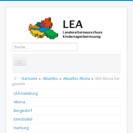
Suchen
Startseite
Über uns
Aktuelles
Termine
Startseite
Aktuelles
Aktuelles Altona
BEA Altona hat
gewählt
Informationen
GBS
Presse und Dokumentation
LEA Hamburg
Altona
Kontakt
Bergedorf
Eimsbüttel
Harburg