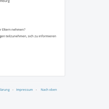
amburg
der Eltern nehmen?
ngen teilzunehmen, sich zu informieren
n Sitzung online
er gemeinsamen Sitzung online
lärung
-
Impressum
-
Nach oben