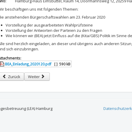
Wo:
Hamburg-Haus Eimsbüttel, Raum 14, Doormannsweg 12, 20259 H
Wir beschäftigen uns mit folgenden Themen:
die anstehenden Bürgerschaftswahlen am 23. Februar 2020
Vorstellung der ausgearbeiteten Wahlprüfsteine
Vorstellung der Antworten der Parteien zu den Fragen
Wie können wir (BEA) jetzt Einfluss auf die (Kita/GBS) Politik im Sinne 
Alle sind herzlich eingeladen, an dieser und übrigens auch anderen Sitzu
und sich einzubringen.
Attachments:
BEA_Einladung_2020120.pdf
[ ]
590 kB
Vorheriger Beitrag: BEA Altona und Eimsbüttel: Protokoll der gemeinsame
Nächster Beitrag: BEA Altona und Eimsbüttel: Protokoll d
Zurück
Weiter
agesbetreuung (LEA) Hamburg
Datenschutzerk