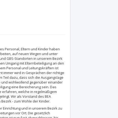
ches Personal, Eltern und Kinder haben
arbeiten, auf neuen Wegen und unter
- und GBS-Standorten in unserem Bezirk
chen Umgang mit Elternbeteiligung an den
m Personal und Leitungskräften ist
ht immer wird in Gesprächen der richtige
 Teil dazu, dass sich die Ausgangslage
he und wohlwollend gegenüber einander
igung eine Bereicherung sein. Das
te erfahren, welche in regelmäßigem
lingt. Wir als Vorstand des BEA
 Bezirk - zum Wohle der Kinder.
rer Einrichtung und in unserem Bezirk zu
itungen vor Ort. Die gesetzlich
rten ist nun fast abgeschlossen, bis