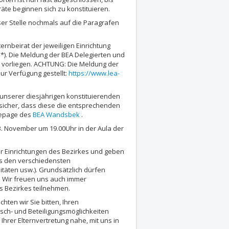
räte beginnen sich zu konstituieren.
ser Stelle nochmals auf die Paragrafen
ernbeirat der jeweiligen Einrichtung
e*). Die Meldung der BEA Delegierten und
es vorliegen. ACHTUNG: Die Meldung der
zur Verfügung gestellt:
https://www.lea-
 unserer diesjährigen konstituierenden
 sicher, dass diese die entsprechenden
omepage des
BEA Wandsbek
.
3. November um 19.00Uhr in der Aula der
er Einrichtungen des Bezirkes und geben
s den verschiedensten
itäten usw.). Grundsätzlich dürfen
n. Wir freuen uns auch immer
s Bezirkes teilnehmen.
chten wir Sie bitten, Ihren
sch- und Beteiligungsmöglichkeiten
 Ihrer Elternvertretung nahe, mit uns in