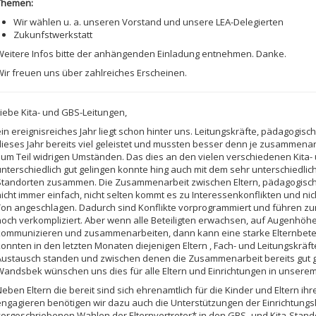
Themen:
Wir wählen u. a. unseren Vorstand und unsere LEA-Delegierten
Zukunfstwerkstatt
Weitere Infos bitte der anhängenden Einladung entnehmen. Danke.
Wir freuen uns über zahlreiches Erscheinen.
Liebe Kita- und GBS-Leitungen,
ein ereignisreiches Jahr liegt schon hinter uns. Leitungskräfte, pädagogis
dieses Jahr bereits viel geleistet und mussten besser denn je zusammen
zum Teil widrigen Umständen. Das dies an den vielen verschiedenen Kita
unterschiedlich gut gelingen konnte hing auch mit dem sehr unterschiedli
Standorten zusammen. Die Zusammenarbeit zwischen Eltern, pädagogische
nicht immer einfach, nicht selten kommt es zu Interessenkonflikten und nic
Ton angeschlagen. Dadurch sind Konflikte vorprogrammiert und führen zum
noch verkompliziert. Aber wenn alle Beteiligten erwachsen, auf Augenhö
kommunizieren und zusammenarbeiten, dann kann eine starke Elternbeteil
konnten in den letzten Monaten diejenigen Eltern , Fach- und Leitungskräf
Austausch standen und zwischen denen die Zusammenarbeit bereits gut ge
Wandsbek wünschen uns dies für alle Eltern und Einrichtungen in unserem
eben Eltern die bereit sind sich ehrenamtlich für die Kinder und Eltern ih
engagieren benötigen wir dazu auch die Unterstützungen der Einrichtungsle
vorgeschriebenen Wahlen der Elternvertreter* in den GBS- und Kita-Stando