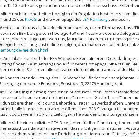
zum 15.10. sollte dies geschehen sein, und die Elternausschüsse/Elternbei
Sollten noch Unsicherheiten bezüglich der Regularien bestehen sei an die
24 und 25 des
KibeG
und die Homepage des
LEA Hamburg
verwiesen .
Wichtig sind für uns als Bezirkselternausschuss, die im Elternausschuss/Elt
gewählten BEA Delegierten (1 Delegierte* und 1 stellvertretende Delegiert
ihrer Stellvertretungen müssen uns, laut KibeG, bis zum 31.10. eines Jahr
Delegierten soll möglichst online erfolgen, dazu haben wir folgenden Link 
hamburg.de/meldung.html
Im Anschluss kann sich der BEA Wandsbek konstituieren. Die Einladung zu
Sitzung finden Sie im Anhang und auf unserer Homepage, bitte stellen Sie
Eltern erreicht. Sie finden alle relevanten Informationen auch auf der H
Die konstituierende Sitzung des BEA Wandsbek findet in diesem Jahr am 0
Ganztagsgrundschule Eenstock , Eenstock 15, 22179 Hamburg statt.
Die BEA-Sitzungen ermöglichen einen Austausch unter Eltern verschieden
interessante Impulse durch Teilnehmer*innen und Gastreferent*innen au
Bildungsbereichen (Politik und Behörden, Träger, Gewerkschaften, Univers
natürlich alle Interessierten an den öffentlichen BEA-Sitzungen teilnehme
ausdrücklich wenn Fach- und Leitungskräfte aus den Einrichtungen unsere
ollten sich keine expliziten BEA-Delegierten für Ihre Einrichtung finden, mö
Elternausschuss darauf hinzuweisen, dass wichtige Informationen, Austau
erlorengehen, von denen Ihre Einrichtung profitieren kann. Bitte legen Sie