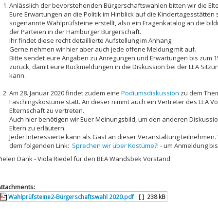
Anlässlich der bevorstehenden Bürgerschaftswahlen bitten wir die Elt
Eure Erwartungen an die Politik im Hinblick auf die Kindertagesstätten
sogenannte Wahlprüfsteine erstellt, also ein Fragenkatalog an die bil
der Parteien in der Hamburger Bürgerschaft.
Ihr findet diese recht detaillierte Aufstellung im Anhang.
Gerne nehmen wir hier aber auch jede offene Meldung mit auf.
Bitte sendet eure Angaben zu Anregungen und Erwartungen bis zum 15
zurück, damit eure Rückmeldungen in die Diskussion bei der LEA Sitzu
kann.
Am 28. Januar 2020 findet zudem eine
Podiumsdiskussion
zu dem Thema
Faschingskostüme statt. An dieser nimmt auch ein Vertreter des LEA V
Elternschaft zu vertreten.
Auch hier benötigen wir Euer Meinungsbild, um den anderen Diskussi
Eltern zu erläutern.
Jeder Interessierte kann als Gast an dieser Veranstaltung teilnehmen. 
dem folgenden Link:
Sprechen wir über Kostüme?!
- um Anmeldung bis 
Vielen Dank - Viola Riedel für den BEA Wandsbek Vorstand
Attachments:
Wahlprüfsteine2-Bürgerschaftswahl 2020.pdf
[ ]
238 kB