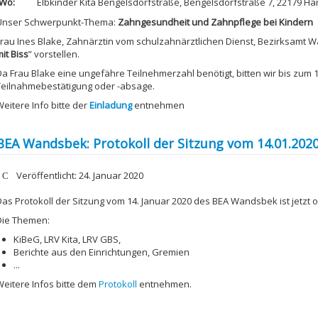
Wo:
Elbkinder Kita Bengelsdorfstraße, Bengelsdorfstraße 7, 22179 H
Unser Schwerpunkt-Thema:
Zahngesundheit und Zahnpflege bei Kindern
Frau Ines Blake, Zahnärztin vom schulzahnärztlichen Dienst, Bezirksamt 
it Biss
” vorstellen.
Da Frau Blake eine ungefähre Teilnehmerzahl benötigt, bitten wir bis zum 
Teilnahmebestätigung oder -absage.
eitere Info bitte der
Einladung
entnehmen
BEA Wandsbek: Protokoll der Sitzung vom 14.01.2020
etails
Veröffentlicht: 24. Januar 2020
Das Protokoll der Sitzung vom 14. Januar 2020 des BEA Wandsbek ist jetzt o
Die Themen:
KiBeG, LRV Kita, LRV GBS,
Berichte aus den Einrichtungen, Gremien
...
Weitere Infos bitte dem
Protokoll
entnehmen.