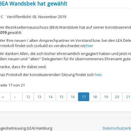
BEA Wandsbek hat gewählt
etails
Veröffentlicht: 05. November 2019
Der Bezirkselternausschuss (BEA) Wandsbek hat auf seiner konstituieren
2019
gewählt
Wer Ihre neuen / alten Ansprechpartner im Vorstand bzw. bei den LEA Dele
rotokoll findet sich (sobald es verabschiedet ist)
hier
Wir danken Allen, die sich bisher ehrenamtlich engagiert haben und jetzt 
allen neuen und "alten" Delegierten für ihr übernommenes Ehrenamt gute
Danke, dass Ihr dabei seid.
Das Protokoll der konstituierenden Sitzung findet sich
hier
.
Seite 17 von 21
12
13
14
15
16
17
18
19
20
21
agesbetreuung (LEA) Hamburg
Datenschutzerk