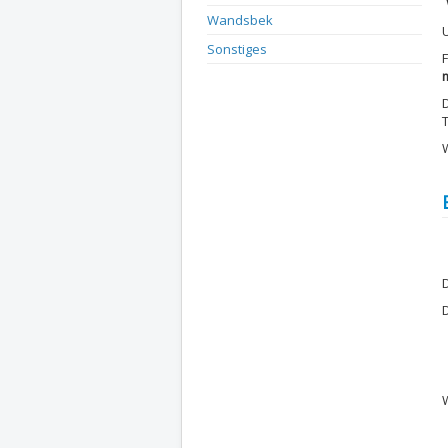
Wandsbek
Sonstiges
m
W
D