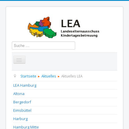
Suchen
Startseite
Über uns
Aktuelles
Termine
Startseite
Aktuelles
Aktuelles LEA
LEA Hamburg
Informationen
GBS
Presse und Dokumentation
Altona
Kontakt
Bergedorf
Eimsbüttel
Harburg
Hamburg Mitte