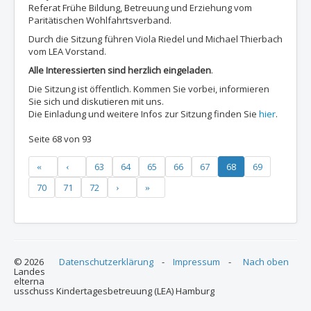
Referat Frühe Bildung, Betreuung und Erziehung vom
Paritätischen Wohlfahrtsverband.
Durch die Sitzung führen Viola Riedel und Michael Thierbach
vom LEA Vorstand.
Alle Interessierten sind herzlich eingeladen
.
Die Sitzung ist öffentlich. Kommen Sie vorbei, informieren
Sie sich und diskutieren mit uns.
Die Einladung und weitere Infos zur Sitzung finden Sie
hier
.
Seite 68 von 93
63
64
65
66
67
68
69
70
71
72
© 2026
Datenschutzerklärung
-
Impressum
-
Nach oben
Landes
elterna
usschuss Kindertagesbetreuung (LEA) Hamburg