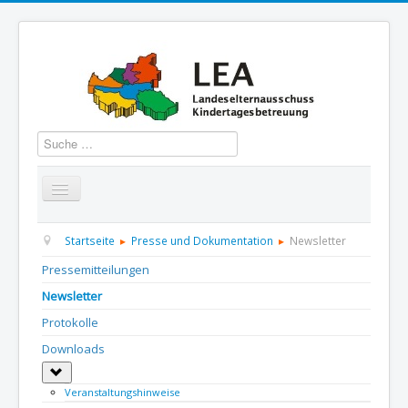
Suchen
Startseite
Über uns
Aktuelles
Termine
Startseite
Presse und Dokumentation
Newsletter
Pressemitteilungen
Informationen
GBS
Presse und Dokumentation
Newsletter
Kontakt
Protokolle
Downloads
Weitere Informationen: Downloads
Veranstaltungshinweise