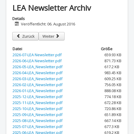
LEA Newsletter Archiv
Details
Veröffentlicht: 06. August 2016
Vorheriger Beitrag: Veranstaltungshinweise
Nächster Beitrag: Presse und Dokumentation
Zurück
Weiter
Datei
Größe
2026-07-LEA Newsletter.pdf
659.93 KB
2026-06-LEA Newsletter.pdf
871.73 KB
2026-05-LEA_Newsletter.pdf
617.2 KB
2026-04-LEA_Newsletter.pdf
983.45 KB
2026-03-LEA_Newsletter.pdf
609.25 KB
2026-02-LEA_Newsletter.pdf
756.05 KB
2026-01-LEA_Newsletter.pdf
888.08 KB
2025-12-LEA_Newsletter.pdf
774.18 KB
2025-11-LEA_Newsletter.pdf
672.28 KB
2025-10-LEA_Newsletter.pdf
720.86 KB
2025-09-LEA_Newsletter.pdf
651.89 KB
2025-08-LEA_Newsletter.pdf
667.14 KB
2025-07-LEA_Newsletter.pdf
677.3 KB
2025-06-LEA_Newsletter.pdf
619.2 KB