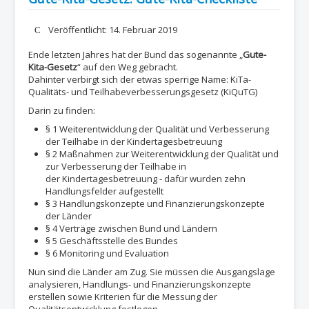
Details
Veröffentlicht: 14. Februar 2019
Ende letzten Jahres hat der Bund das sogenannte „
Gute-
Kita-Gesetz
“ auf den Weg gebracht.
Dahinter verbirgt sich der etwas sperrige Name: KiTa-
Qualitäts- und Teilhabeverbesserungsgesetz (KiQuTG)
Darin zu finden:
§ 1 Weiterentwicklung der Qualität und Verbesserung
der Teilhabe in der Kindertagesbetreuung
§ 2 Maßnahmen zur Weiterentwicklung der Qualität und
zur Verbesserung der Teilhabe in
der Kindertagesbetreuung - dafür wurden zehn
Handlungsfelder aufgestellt
§ 3 Handlungskonzepte und Finanzierungskonzepte
der Länder
§ 4 Verträge zwischen Bund und Ländern
§ 5 Geschäftsstelle des Bundes
§ 6 Monitoring und Evaluation
Nun sind die Länder am Zug. Sie müssen die Ausgangslage
analysieren, Handlungs- und Finanzierungskonzepte
erstellen sowie Kriterien für die Messung der