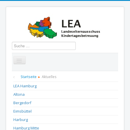
Suchen
Startseite
Über uns
Aktuelles
Termine
Startseite
Aktuelles
LEA Hamburg
Informationen
GBS
Presse und Dokumentation
Altona
Kontakt
Bergedorf
Eimsbüttel
Harburg
Hamburg Mitte