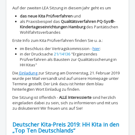
Auf der zweiten LEA Sitzung in diesem Jahr geht es um
das neue Kita Prüfverfahren
und
als Praxisbeispiel das
Qualitätsverfahren PQ-Sys®-
Kindertageseinrichtungen Hamburg
des Paritätischen
Wohlfahrtsverbandes
Erste Info zum Kita Prüfverfahren finden Sie u. a.:
im Beschluss der Vertragskommission -
hier
:
in der Drucksache
21/14136
"Ergänzendes
Prüfverfahren als Baustein zur Qualitätssicherung in
HH Kitas"
Die
Einladung
zur Sitzung am Donnerstag, 21. Februar 2019
wurde per Mail versandt und auf unsere Homepage unter
Termine gestellt. Der Link dazu ist hinter dem blau
hinterlegten Wort Einladug zu finden.
Die Sitzung ist öffentlich -
ALLE Interessierte
sind herzlich
eingeladen dabei zu sein, sich zu informieren und mit uns
zu diskutieren! Wir freuen uns auf Sie!
Deutscher Kita-Preis 2019: HH Kita in den
„Top Ten Deutschlands“