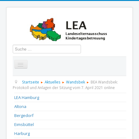
Suchen
Startseite
Über uns
Aktuelles
Termine
Startseite
Aktuelles
Wandsbek
BEA Wandsbek:
Protokoll und Anlagen der Sitzung vom 7. April 2021 online
Informationen
GBS
Presse und Dokumentation
LEA Hamburg
Altona
Kontakt
Bergedorf
Eimsbüttel
Harburg