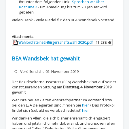
ihr unter dem folgenden Link:
Sprechen wir über
Kostüme?!
- um Anmeldung bis zum 20. Januar wird
gebeten.
Vielen Dank - Viola Riedel für den BEA Wandsbek Vorstand
Attachments:
Wahlprüfsteine2-Bürgerschaftswahl 2020.pdf
[ ]
238 kB
BEA Wandsbek hat gewählt
Details
Veröffentlicht: 05. November 2019
Der Bezirkselternausschuss (BEA) Wandsbek hat auf seiner
konstituierenden Sitzung am
Dienstag, 4. November 2019
gewählt
Wer Ihre neuen / alten Ansprechpartner im Vorstand bzw.
bei den LEA Delegierten sind, finden Sie
hier
/ Das Protokoll
findet sich (sobald es verabschiedet ist)
hier
Wir danken Allen, die sich bisher ehrenamtlich engagiert
haben und jetzt nicht mehr dabei sind. und wünschen allen
neuen und "alten" Delegierten für ihr übernommenes