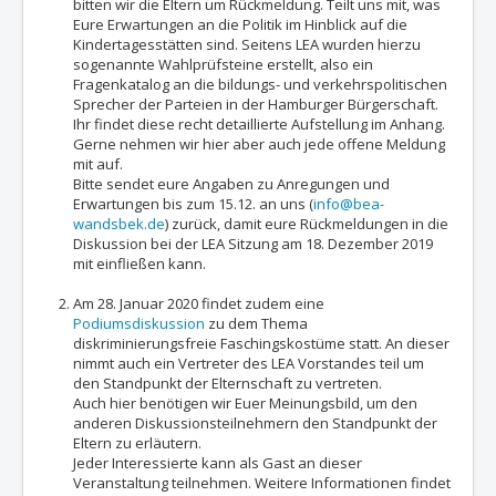
bitten wir die Eltern um Rückmeldung. Teilt uns mit, was
Eure Erwartungen an die Politik im Hinblick auf die
Kindertagesstätten sind. Seitens LEA wurden hierzu
sogenannte Wahlprüfsteine erstellt, also ein
Fragenkatalog an die bildungs- und verkehrspolitischen
Sprecher der Parteien in der Hamburger Bürgerschaft.
Ihr findet diese recht detaillierte Aufstellung im Anhang.
Gerne nehmen wir hier aber auch jede offene Meldung
mit auf.
Bitte sendet eure Angaben zu Anregungen und
Erwartungen bis zum 15.12. an uns (
info@bea-
wandsbek.de
) zurück, damit eure Rückmeldungen in die
Diskussion bei der LEA Sitzung am 18. Dezember 2019
mit einfließen kann.
Am 28. Januar 2020 findet zudem eine
Podiumsdiskussion
zu dem Thema
diskriminierungsfreie Faschingskostüme statt. An dieser
nimmt auch ein Vertreter des LEA Vorstandes teil um
den Standpunkt der Elternschaft zu vertreten.
Auch hier benötigen wir Euer Meinungsbild, um den
anderen Diskussionsteilnehmern den Standpunkt der
Eltern zu erläutern.
Jeder Interessierte kann als Gast an dieser
Veranstaltung teilnehmen. Weitere Informationen findet