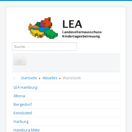
Suchen
Startseite
Über uns
Aktuelles
Termine
Startseite
Aktuelles
Wandsbek
LEA Hamburg
Informationen
GBS
Presse und Dokumentation
Altona
Kontakt
Bergedorf
Eimsbüttel
Harburg
Hamburg Mitte