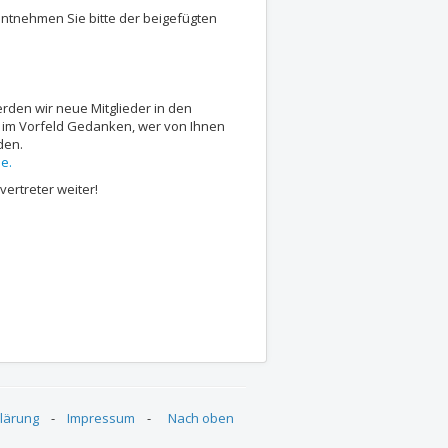
 entnehmen Sie bitte der beigefügten
rden wir neue Mitglieder in den
l im Vorfeld Gedanken, wer von Ihnen
den.
de
.
vertreter weiter!
Eimsbüttel und Altona
ng der BEAs Eimsbüttel, Altona und Nord
lärung
-
Impressum
-
Nach oben