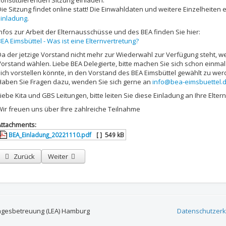
konstituierenden Sitzung einladen.
Die Sitzung findet online statt! Die Einwahldaten und weitere Einzelheiten
Einladung
.
Infos zur Arbeit der Elternausschüsse und des BEA finden Sie hier:
EA Eimsbüttel - Was ist eine Elternvertretung?
Da der jetzige Vorstand nicht mehr zur Wiederwahl zur Verfügung steht, we
Vorstand wählen. Liebe BEA Delegierte, bitte machen Sie sich schon einma
sich vorstellen könnte, in den Vorstand des BEA Eimsbüttel gewählt zu wer
Haben Sie Fragen dazu, wenden Sie sich gerne an
info@bea-eimsbuettel.
iebe Kita und GBS Leitungen, bitte leiten Sie diese Einladung an Ihre Eltern
Wir freuen uns über Ihre zahlreiche Teilnahme
Attachments:
BEA_Einladung_20221110.pdf
[ ]
549 kB
Vorheriger Beitrag: Einladung zur gemeinsamen Online-Sitzung der BEAs 
Nächster Beitrag: Einladung zur gemeinsamen Online-Sitzu
Zurück
Weiter
agesbetreuung (LEA) Hamburg
Datenschutzerk