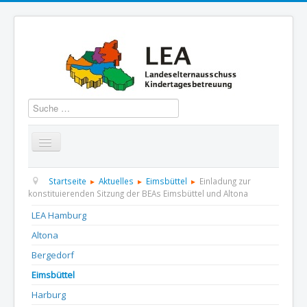
Suchen
Startseite
Über uns
Aktuelles
Termine
Startseite
Aktuelles
Eimsbüttel
Einladung zur
konstituierenden Sitzung der BEAs Eimsbüttel und Altona
Informationen
GBS
Presse und Dokumentation
LEA Hamburg
Altona
Kontakt
Bergedorf
Eimsbüttel
Harburg