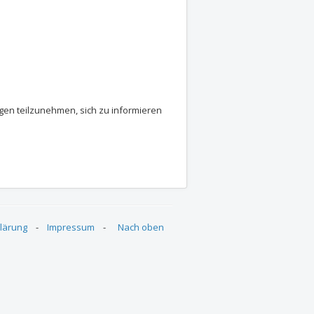
ngen teilzunehmen, sich zu informieren
Eimsbüttel und Altona
ung der BEAs Eimsbüttel und Altona
lärung
-
Impressum
-
Nach oben