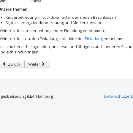
Wo:
Online
Unsere Themen
:
Kinderbetreuung im Lockdown unter den neuen Beschlüssen
Digitalisierung: Kinderbetreuung und Medienkonsum
Weitere Info bitte der anhängenden Einladung entnehmen.
eitere Info - u. a. den Einladungslink - bitte der
Einladung
entnehmen.
Alle sind herzlich eingeladen, an dieser und übrigens auch anderen Sitzu
und sich einzubringen.
Vorheriger Beitrag: Einladung zur gemeinsamen Online-Sitzung der BEAs 
Nächster Beitrag: Einladung zur gemeinsamen Online-Sitz
Zurück
Weiter
agesbetreuung (LEA) Hamburg
Datenschutzerk